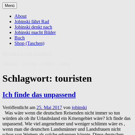
Zum
Menü
Inhalt
springen
About
Jobinski fährt Rad
Jobinski denkt nach
Jobinski macht Bilder
Buch
Shop (Taschen)
Wo bin ich jetzt gelandet?
jobinski – cycling – writing – doing
Schlagwort:
touristen
Ich finde das unpassend
Veröffentlicht am
25. Mai 2017
von
jobinski
Was wäre wenn die deutschen Reisenden nicht immer so tun
würden als ob ihr Urlaubsland ein Krisengebiet wäre? Ich finde das
unpassend. Wie viel angenehmer und weniger schlimm wäre es ,
wenn man die deutschen Landsmänner und Landsfrauen nicht
schon von Weitem als solche erkennen könnte. Diese deutschen