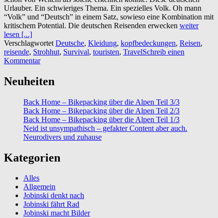
Urlauber. Ein schwieriges Thema. Ein spezielles Volk. Oh mann
“Volk” und “Deutsch” in einem Satz, sowieso eine Kombination mit
kritischem Potential. Die deutschen Reisenden erwecken
weiter
lesen [...]
Verschlagwortet
Deutsche
,
Kleidung
,
kopfbedeckungen
,
Reisen
,
reisende
,
Strohhut
,
Survival
,
touristen
,
Travel
Schreib einen
Kommentar
Neuheiten
Back Home – Bikepacking über die Alpen Teil 3/3
Back Home – Bikepacking über die Alpen Teil 2/3
Back Home – Bikepacking über die Alpen Teil 1/3
Neid ist unsympathisch – gefakter Content aber auch.
Neurodivers und zuhause
Kategorien
Alles
Allgemein
Jobinski denkt nach
Jobinski fährt Rad
Jobinski macht Bilder