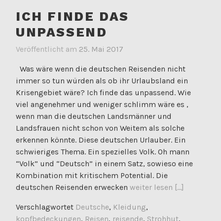
ICH FINDE DAS
UNPASSEND
Veröffentlicht am
25. Mai 2017
Was wäre wenn die deutschen Reisenden nicht
immer so tun würden als ob ihr Urlaubsland ein
Krisengebiet wäre? Ich finde das unpassend. Wie
viel angenehmer und weniger schlimm wäre es ,
wenn man die deutschen Landsmänner und
Landsfrauen nicht schon von Weitem als solche
erkennen könnte. Diese deutschen Urlauber. Ein
schwieriges Thema. Ein spezielles Volk. Oh mann
“Volk” und “Deutsch” in einem Satz, sowieso eine
Kombination mit kritischem Potential. Die
deutschen Reisenden erwecken
weiter lesen [...]
Verschlagwortet
Deutsche
,
Kleidung
,
kopfbedeckungen
,
Reisen
,
reisende
,
Strohhut
,