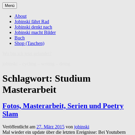
Zum
Menü
Inhalt
springen
About
Jobinski fährt Rad
Jobinski denkt nach
Jobinski macht Bilder
Buch
Shop (Taschen)
Wo bin ich jetzt gelandet?
jobinski – cycling – writing – doing
Schlagwort:
Studium
Masterarbeit
Fotos, Masterarbeit, Serien und Poetry
Slam
Veröffentlicht am
27. März 2015
von
jobinski
Mal wieder ein update über die letzten Ereignisse: Bei Youtubern