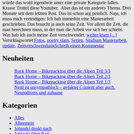
würde das wohl irgendwie unter eine private Kategorie fallen.
Krasse Trottel diese Youtuber. Aber das ist ein anderes Thema. Drei
Monate seit dem letzten Post. Das ist schon arg peinlich. Naja, ich
muss mich verteidigen: Ich hab immerhin eine Masterarbeit
geschrieben. Das braucht ja auch seine Zeit. Vor allem die Zeit, die
man berechnen muss, in der man die Arbeit vor sich her schiebt.
Was hab ich auch meine Zeit verschwendet.
weiter lesen [...]
Verschlagwortet
Fotos
,
poetry slam
,
Serien
,
Studium Masterarbeit
,
update
,
Zeitverschwendung
Schreib einen Kommentar
Neuheiten
Back Home – Bikepacking über die Alpen Teil 3/3
Back Home – Bikepacking über die Alpen Teil 2/3
Back Home – Bikepacking über die Alpen Teil 1/3
Neid ist unsympathisch – gefakter Content aber auch.
Neurodivers und zuhause
Kategorien
Alles
Allgemein
Jobinski denkt nach
Jobinski fährt Rad