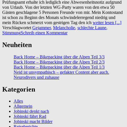
Prüfungsamt erhalte ich lediglich eine Abwesenheitsnotiz aufgrund
von Urlaub. Von der letzten WG-Party waren von den etwa 50
Gästen geschlagene 5 Personen Freunde von mir. Mein Kontostand
ist schon zu Beginn des Monats schwindelerregend niedrig und
mein Rücken schmerzt vom gestrigen Tag den ich
weiter lesen [...]
Verschlagwortet
Gejammer
,
Melancholie
,
schlechte Laune
,
Stimmung
Schreib einen Kommentar
Neuheiten
Back Home – Bikepacking über die Alpen Teil 3/3
Back Home – Bikepacking über die Alpen Teil 2/3
Back Home – Bikepacking über die Alpen Teil 1/3
Neid ist unsympathisch – gefakter Content aber auch.
Neurodivers und zuhause
Kategorien
Alles
Allgemein
Jobinski denkt nach
Jobinski fährt Rad
Jobinski macht Bilder
Reiseberichte