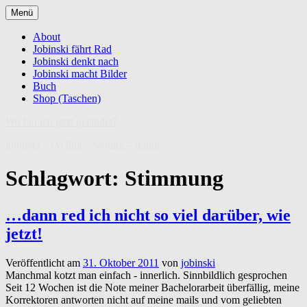
Zum
Menü
Inhalt
springen
About
Jobinski fährt Rad
Jobinski denkt nach
Jobinski macht Bilder
Buch
Shop (Taschen)
Wo bin ich jetzt gelandet?
jobinski – cycling – writing – doing
Schlagwort:
Stimmung
…dann red ich nicht so viel darüber, wie
jetzt!
Veröffentlicht am
31. Oktober 2011
von
jobinski
Manchmal kotzt man einfach - innerlich. Sinnbildlich gesprochen
Seit 12 Wochen ist die Note meiner Bachelorarbeit überfällig, meine
Korrektoren antworten nicht auf meine mails und vom geliebten