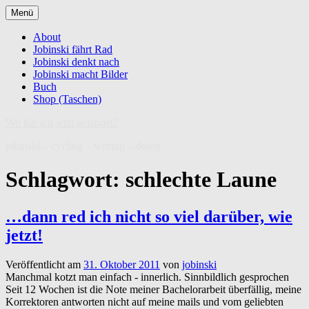
Zum
Menü
Inhalt
springen
About
Jobinski fährt Rad
Jobinski denkt nach
Jobinski macht Bilder
Buch
Shop (Taschen)
Wo bin ich jetzt gelandet?
jobinski – cycling – writing – doing
Schlagwort:
schlechte Laune
…dann red ich nicht so viel darüber, wie
jetzt!
Veröffentlicht am
31. Oktober 2011
von
jobinski
Manchmal kotzt man einfach - innerlich. Sinnbildlich gesprochen
Seit 12 Wochen ist die Note meiner Bachelorarbeit überfällig, meine
Korrektoren antworten nicht auf meine mails und vom geliebten