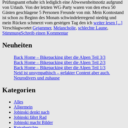
Prüfungsamt erhalte ich lediglich eine Abwesenheitsnotiz aufgrund
von Urlaub. Von der letzten WG-Party waren von den etwa 50
Gästen geschlagene 5 Personen Freunde von mir. Mein Kontostand
ist schon zu Beginn des Monats schwindelerregend niedrig und
mein Rücken schmerzt vom gestrigen Tag den ich
weiter lesen [...]
Verschlagwortet
Gejammer
,
Melancholie
,
schlechte Laune
,
Stimmung
Schreib einen Kommentar
Neuheiten
Back Home – Bikepacking über die Alpen Teil 3/3
Back Home – Bikepacking über die Alpen Teil 2/3
Back Home – Bikepacking über die Alpen Teil 1/3
Neid ist unsympathisch – gefakter Content aber auch.
Neurodivers und zuhause
Kategorien
Alles
Allgemein
Jobinski denkt nach
Jobinski fährt Rad
Jobinski macht Bilder
Reiseberichte