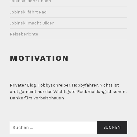
Jobinski denkt nach
Jobinski fährt Rad
Jobinski macht Bilder
Reiseberichte
MOTIVATION
Privater Blog. Hobbyschreiber. Hobbyfahrer. Nichts ist
erst gemeint nur das Wichtigste. Rückmeldung ist schön .
Danke fürs Vorbeischauen
Suchen
nach: