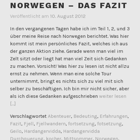
NORWEGEN – DAS FAZIT
Veröffentlicht am
10. August 2012
In den vergangenen Tagen habe ich im Teil 1, 2, und 3
über meine Reise nach Norwegen berichtet. Was hier
kommt ist mein persönliches Fazit, welches ich aus
der ganzen Aktion ziehe. Gerade wenn man viel im
Zelt sitzt oder liegt hat man viel Zeit sich Gedanken
zu machen. Vorsicht! Was hier zu lesen ist nicht allzu
ernst zu nehmen. Wenn man eine solche Tour
unternimmt, bringt es nichts sich zu viel mit sich
selber zu beschäftigen. Ich bin mir nicht sicher, aber
als ich diese Gedanken aufgeschrieben
weiter lesen
[...]
Verschlagwortet
Abenteuer
,
Bedeuting
,
Erfahrungen
,
Fazit
,
Fjell
,
Fjellwandern
,
fortsetzung
,
fotsetzung
,
Geilo
,
Hardangervidda
,
Hardangervidda
Durchquerung
,
kocher
,
Mittsommer
,
Norwegen
,