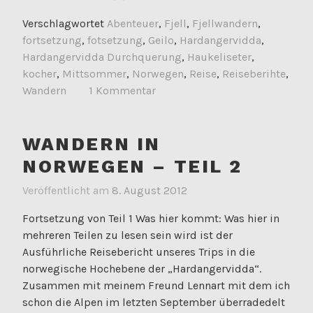
Verschlagwortet
Abenteuer
,
Fjell
,
Fjellwandern
,
fortsetzung
,
fotsetzung
,
Geilo
,
Hardangervidda
,
Hardangervidda Durchquerung
,
Haukeliseter
,
kocher
,
Mittsommer
,
Norwegen
,
Reise
,
Reiseberihte
,
Wandern
1 Kommentar
WANDERN IN
NORWEGEN – TEIL 2
Veröffentlicht am
8. August 2012
Fortsetzung von Teil 1 Was hier kommt: Was hier in
mehreren Teilen zu lesen sein wird ist der
Ausführliche Reisebericht unseres Trips in die
norwegische Hochebene der „Hardangervidda“.
Zusammen mit meinem Freund Lennart mit dem ich
schon die Alpen im letzten September überradedelt