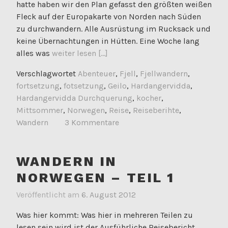
hatte haben wir den Plan gefasst den größten weißen
Fleck auf der Europakarte von Norden nach Süden
zu durchwandern. Alle Ausrüstung im Rucksack und
keine Übernachtungen in Hütten. Eine Woche lang
alles was
weiter lesen [...]
Verschlagwortet
Abenteuer
,
Fjell
,
Fjellwandern
,
fortsetzung
,
fotsetzung
,
Geilo
,
Hardangervidda
,
Hardangervidda Durchquerung
,
kocher
,
Mittsommer
,
Norwegen
,
Reise
,
Reiseberihte
,
Wandern
3 Kommentare
WANDERN IN
NORWEGEN – TEIL 1
Veröffentlicht am
6. August 2012
Was hier kommt: Was hier in mehreren Teilen zu
lesen sein wird ist der Ausführliche Reisebericht