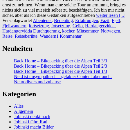
ernst zu nehmen. Wenn man eine solche Tour unternimmt, bringt es
nichts sich zu viel mit sich selber zu beschäftigen. Ich bin mir nicht
sicher, aber als ich diese Gedanken aufgeschrieben
weiter lesen [...]
Verschlagwortet
Abenteuer
,
Bedeuting
,
Erfahrungen
,
Fazit
,
Fjell
,
Fjellwandern
,
fortsetzung
,
fotsetzung
,
Geilo
,
Hardangervidda
,
Hardangervidda Durchquerung
,
kocher
,
Mittsommer
,
Norwegen
,
Reise
,
Reiseberihte
,
Wandern
1 Kommentar
Neuheiten
Back Home – Bikepacking über die Alpen Teil 3/3
Back Home – Bikepacking über die Alpen Teil 2/3
Back Home – Bikepacking über die Alpen Teil 1/3
Neid ist unsympathisch – gefakter Content aber auch.
Neurodivers und zuhause
Kategorien
Alles
Allgemein
Jobinski denkt nach
Jobinski fährt Rad
Jobinski macht Bilder