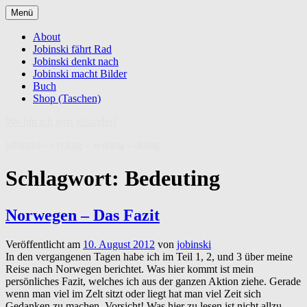
Zum
Menü
Inhalt
springen
About
Jobinski fährt Rad
Jobinski denkt nach
Jobinski macht Bilder
Buch
Shop (Taschen)
Wo bin ich jetzt gelandet?
jobinski – cycling – writing – doing
Schlagwort:
Bedeuting
Norwegen – Das Fazit
Veröffentlicht am
10. August 2012
von
jobinski
In den vergangenen Tagen habe ich im Teil 1, 2, und 3 über meine
Reise nach Norwegen berichtet. Was hier kommt ist mein
persönliches Fazit, welches ich aus der ganzen Aktion ziehe. Gerade
wenn man viel im Zelt sitzt oder liegt hat man viel Zeit sich
Gedanken zu machen. Vorsicht! Was hier zu lesen ist nicht allzu