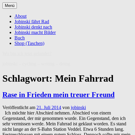
Zum
Menü
Inhalt
springen
About
Jobinski fährt Rad
Jobinski denkt nach
Jobinski macht Bilder
Buch
Shop (Taschen)
Wo bin ich jetzt gelandet?
jobinski – cycling – writing – doing
Schlagwort:
Mein Fahrrad
Rase in Frieden mein treuer Freund
Veröffentlicht am
21. Juli 2014
von
jobinski
Ich möchte hier Abschied nehmen. Abschied von einem
Gegenstand, der mir genommen wurde. Ein Gegenstand, den ich
sehr vermissen werde. Mein Fahrrad ist geklaut worden. Es stand
nicht lange an der S-Bahn Station Veddel. Etwa 6 Stunden lang.
Festgeschlossen mit einem gutem Schloss. Dennoch sollte mir mein