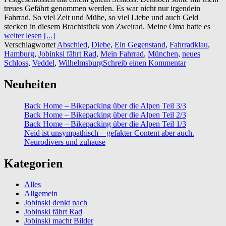
treues Gefährt genommen werden. Es war nicht nur irgendein
Fahrrad. So viel Zeit und Mühe, so viel Liebe und auch Geld
stecken in diesem Brachtstück von Zweirad. Meine Oma hatte es
weiter lesen [...]
Verschlagwortet
Abschied
,
Diebe
,
Ein Gegenstand
,
Fahrradklau
,
Hamburg
,
Jobinksi fährt Rad
,
Mein Fahrrad
,
München
,
neues
Schloss
,
Veddel
,
Wilhelmsburg
Schreib einen Kommentar
Neuheiten
Back Home – Bikepacking über die Alpen Teil 3/3
Back Home – Bikepacking über die Alpen Teil 2/3
Back Home – Bikepacking über die Alpen Teil 1/3
Neid ist unsympathisch – gefakter Content aber auch.
Neurodivers und zuhause
Kategorien
Alles
Allgemein
Jobinski denkt nach
Jobinski fährt Rad
Jobinski macht Bilder