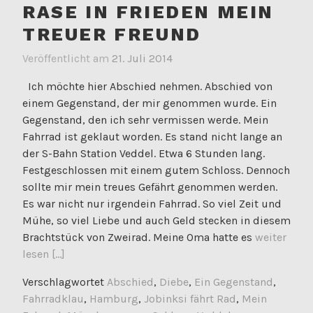
RASE IN FRIEDEN MEIN
TREUER FREUND
Veröffentlicht am
21. Juli 2014
Ich möchte hier Abschied nehmen. Abschied von
einem Gegenstand, der mir genommen wurde. Ein
Gegenstand, den ich sehr vermissen werde. Mein
Fahrrad ist geklaut worden. Es stand nicht lange an
der S-Bahn Station Veddel. Etwa 6 Stunden lang.
Festgeschlossen mit einem gutem Schloss. Dennoch
sollte mir mein treues Gefährt genommen werden.
Es war nicht nur irgendein Fahrrad. So viel Zeit und
Mühe, so viel Liebe und auch Geld stecken in diesem
Brachtstück von Zweirad. Meine Oma hatte es
weiter
lesen [...]
Verschlagwortet
Abschied
,
Diebe
,
Ein Gegenstand
,
Fahrradklau
,
Hamburg
,
Jobinksi fährt Rad
,
Mein