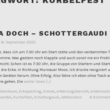
A DOCH – SCHOTTERGAUDI
m
16. September 2022
, dass ich um 7:30 Uhr am Start stehe und den verdammten Tr
me. Was gestern noch klappte und auch sonst nie ein Proble
 nicht. Schon ist es 7:30 Uhr, die Gruppe von Startern und Star
die Ecke. In Richtung Murnauer Moos. Ich drücke resigniert u
 Geräten herum. Ohne Erfolg. Also fahre ich eben ohne Track a
ne gehen. Die
weiter lesen [...]
Abenteuer
,
bikepacking
,
brevet
,
erfahrungsbericht
,
erlebnissb
wendel
,
Kurbelfest
,
Schottergaudi
,
Wetterstein
8 Komment