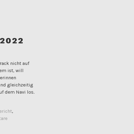
 2022
ack nicht auf
m ist, will
terinnen
nd gleichzeitig
uf dem Navi los.
ericht
,
are