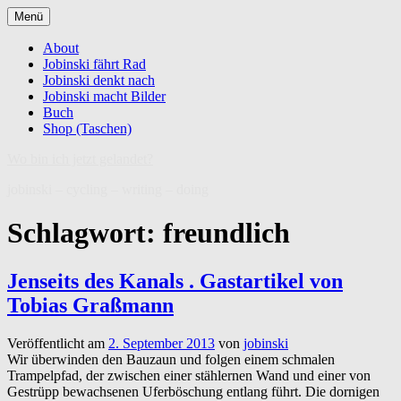
Zum
Menü
Inhalt
springen
About
Jobinski fährt Rad
Jobinski denkt nach
Jobinski macht Bilder
Buch
Shop (Taschen)
Wo bin ich jetzt gelandet?
jobinski – cycling – writing – doing
Schlagwort:
freundlich
Jenseits des Kanals . Gastartikel von
Tobias Graßmann
Veröffentlicht am
2. September 2013
von
jobinski
Wir überwinden den Bauzaun und folgen einem schmalen
Trampelpfad, der zwischen einer stählernen Wand und einer von
Gestrüpp bewachsenen Uferböschung entlang führt. Die dornigen