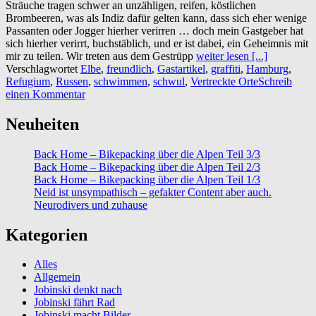
Sträuche tragen schwer an unzähligen, reifen, köstlichen
Brombeeren, was als Indiz dafür gelten kann, dass sich eher wenige
Passanten oder Jogger hierher verirren … doch mein Gastgeber hat
sich hierher verirrt, buchstäblich, und er ist dabei, ein Geheimnis mit
mir zu teilen. Wir treten aus dem Gestrüpp
weiter lesen [...]
Verschlagwortet
Elbe
,
freundlich
,
Gastartikel
,
graffiti
,
Hamburg
,
Refugium
,
Russen
,
schwimmen
,
schwul
,
Vertreckte Orte
Schreib
einen Kommentar
Neuheiten
Back Home – Bikepacking über die Alpen Teil 3/3
Back Home – Bikepacking über die Alpen Teil 2/3
Back Home – Bikepacking über die Alpen Teil 1/3
Neid ist unsympathisch – gefakter Content aber auch.
Neurodivers und zuhause
Kategorien
Alles
Allgemein
Jobinski denkt nach
Jobinski fährt Rad
Jobinski macht Bilder