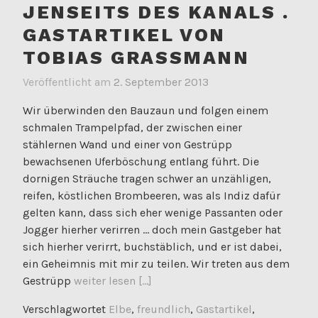
JENSEITS DES KANALS .
GASTARTIKEL VON
TOBIAS GRASSMANN
Veröffentlicht am
2. September 2013
Wir überwinden den Bauzaun und folgen einem
schmalen Trampelpfad, der zwischen einer
stählernen Wand und einer von Gestrüpp
bewachsenen Uferböschung entlang führt. Die
dornigen Sträuche tragen schwer an unzähligen,
reifen, köstlichen Brombeeren, was als Indiz dafür
gelten kann, dass sich eher wenige Passanten oder
Jogger hierher verirren … doch mein Gastgeber hat
sich hierher verirrt, buchstäblich, und er ist dabei,
ein Geheimnis mit mir zu teilen. Wir treten aus dem
Gestrüpp
weiter lesen [...]
Verschlagwortet
Elbe
,
freundlich
,
Gastartikel
,