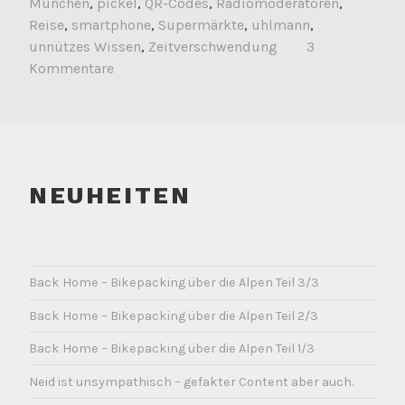
München
,
pickel
,
QR-Codes
,
Radiomoderatoren
,
Reise
,
smartphone
,
Supermärkte
,
uhlmann
,
unnützes Wissen
,
Zeitverschwendung
3
Kommentare
NEUHEITEN
Back Home – Bikepacking über die Alpen Teil 3/3
Back Home – Bikepacking über die Alpen Teil 2/3
Back Home – Bikepacking über die Alpen Teil 1/3
Neid ist unsympathisch – gefakter Content aber auch.