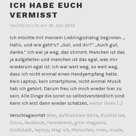
ICH HABE EUCH
VERMISST
Veröffentlicht am
19. Juli 2012
Ich möchte mit meinem Lieblingsdialog beginnen. „
Hallo, und wie geht‘s? „Gut, und dir?“ „Auch gut,
danke.“ Ich war ja weg, das stimmt. Manchen ist das
ja aufgefallen und manchen ist das egal, was mir
wiederum egal ist. Ich war weit weg, so weit weg,
dass ich nicht einmal einen Handyempfang hatte.
Kein Laptop, kein smartphone, nicht einmal Musik
hab ich gehört. Darum freu ich mich wieder hier zu
sein. Alle Dinge die sonst so selbstverständlich sind
kann ich erst dann wieder schätzen,
weiter lesen [...]
Verschlagwortet
90er
,
aufklabbare Bärte
,
Bubble tea
,
Disco
,
facebook
,
Feierabend
,
gmx-magazin
,
Großstadt
,
laptop
,
Mag ich
,
Menschen
,
mies
,
müde
,