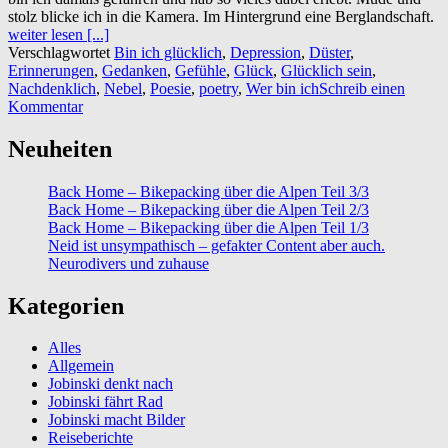
stolz blicke ich in die Kamera. Im Hintergrund eine Berglandschaft.
weiter lesen [...]
Verschlagwortet
Bin ich glücklich
,
Depression
,
Düster
,
Erinnerungen
,
Gedanken
,
Gefühle
,
Glück
,
Glücklich sein
,
Nachdenklich
,
Nebel
,
Poesie
,
poetry
,
Wer bin ich
Schreib einen
Kommentar
Neuheiten
Back Home – Bikepacking über die Alpen Teil 3/3
Back Home – Bikepacking über die Alpen Teil 2/3
Back Home – Bikepacking über die Alpen Teil 1/3
Neid ist unsympathisch – gefakter Content aber auch.
Neurodivers und zuhause
Kategorien
Alles
Allgemein
Jobinski denkt nach
Jobinski fährt Rad
Jobinski macht Bilder
Reiseberichte