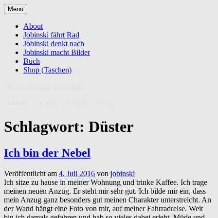
Zum
Menü
Inhalt
springen
About
Jobinski fährt Rad
Jobinski denkt nach
Jobinski macht Bilder
Buch
Shop (Taschen)
Wo bin ich jetzt gelandet?
jobinski – cycling – writing – doing
Schlagwort:
Düster
Ich bin der Nebel
Veröffentlicht am
4. Juli 2016
von
jobinski
Ich sitze zu hause in meiner Wohnung und trinke Kaffee. Ich trage
meinen neuen Anzug. Er steht mir sehr gut. Ich bilde mir ein, dass
mein Anzug ganz besonders gut meinen Charakter unterstreicht. An
der Wand hängt eine Foto von mir, auf meiner Fahrradreise. Weit
bin ich damals gefahren und hab so vieles dabei erlebt. Müde und