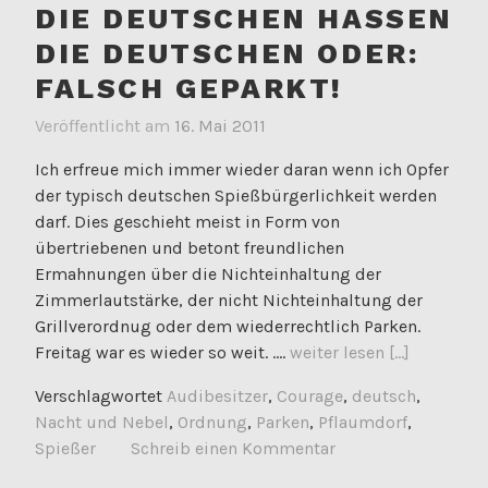
DIE DEUTSCHEN HASSEN
DIE DEUTSCHEN ODER:
FALSCH GEPARKT!
Veröffentlicht am
16. Mai 2011
Ich erfreue mich immer wieder daran wenn ich Opfer
der typisch deutschen Spießbürgerlichkeit werden
darf. Dies geschieht meist in Form von
übertriebenen und betont freundlichen
Ermahnungen über die Nichteinhaltung der
Zimmerlautstärke, der nicht Nichteinhaltung der
Grillverordnug oder dem wiederrechtlich Parken.
Freitag war es wieder so weit. ....
weiter lesen [...]
Verschlagwortet
Audibesitzer
,
Courage
,
deutsch
,
Nacht und Nebel
,
Ordnung
,
Parken
,
Pflaumdorf
,
Spießer
Schreib einen Kommentar