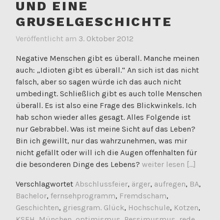
UND EINE
GRUSELGESCHICHTE
Veröffentlicht am
3. Oktober 2012
Negative Menschen gibt es überall. Manche meinen
auch: „Idioten gibt es überall.“ An sich ist das nicht
falsch, aber so sagen würde ich das auch nicht
umbedingt. Schließlich gibt es auch tolle Menschen
überall. Es ist also eine Frage des Blickwinkels. Ich
hab schon wieder alles gesagt. Alles Folgende ist
nur Gebrabbel. Was ist meine Sicht auf das Leben?
Bin ich gewillt, nur das wahrzunehmen, was mir
nicht gefällt oder will ich die Augen offenhalten für
die besonderen Dinge des Lebens?
weiter lesen [...]
Verschlagwortet
Abschlussfeier
,
ärger
,
aufregen
,
BA
,
Bachelor
,
fernsehprogramm
,
Fremdscham
,
Geschichten
,
griesgram. Glück
,
Hochschule
,
Kotzen
,
KSFH
,
München
,
optimismus
,
Pessimusmus
,
rede
,