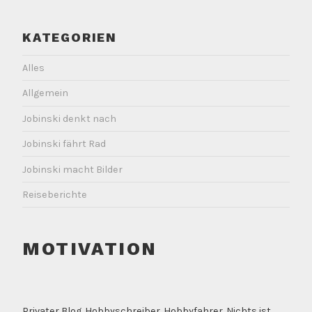
KATEGORIEN
Alles
Allgemein
Jobinski denkt nach
Jobinski fährt Rad
Jobinski macht Bilder
Reiseberichte
MOTIVATION
Privater Blog. Hobbyschreiber. Hobbyfahrer. Nichts ist