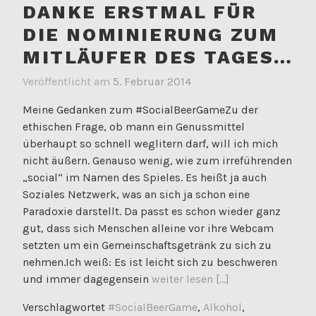
DANKE ERSTMAL FÜR
DIE NOMINIERUNG ZUM
MITLÄUFER DES TAGES…
Veröffentlicht am
5. Februar 2014
Meine Gedanken zum #SocialBeerGameZu der
ethischen Frage, ob mann ein Genussmittel
überhaupt so schnell weglitern darf, will ich mich
nicht äußern. Genauso wenig, wie zum irreführenden
„social“ im Namen des Spieles. Es heißt ja auch
Soziales Netzwerk, was an sich ja schon eine
Paradoxie darstellt. Da passt es schon wieder ganz
gut, dass sich Menschen alleine vor ihre Webcam
setzten um ein Gemeinschaftsgetränk zu sich zu
nehmen.Ich weiß: Es ist leicht sich zu beschweren
und immer dagegensein
weiter lesen [...]
Verschlagwortet
#SocialBeerGame
,
Alkohol
,