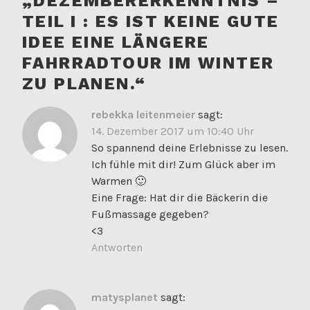
„
DEZEMBERERKENNTNIS –
TEIL I : ES IST KEINE GUTE
IDEE EINE LÄNGERE
FAHRRADTOUR IM WINTER
ZU PLANEN.
“
rebekka leitenmeier
sagt:
14. Dezember 2017 um 10:40 Uhr
So spannend deine Erlebnisse zu lesen.
Ich fühle mit dir! Zum Glück aber im
Warmen 🙂
Eine Frage: Hat dir die Bäckerin die
Fußmassage gegeben?
<3
Antworten
matysplanet
sagt: