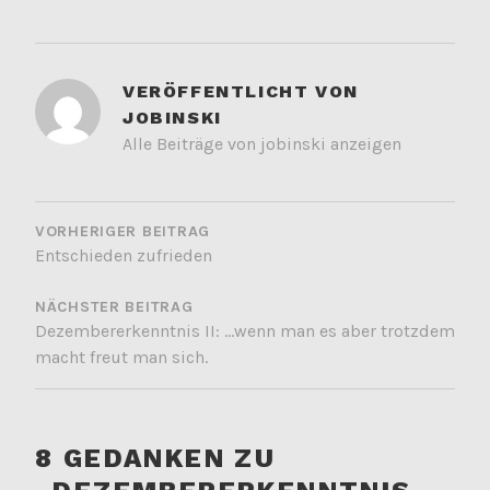
VERÖFFENTLICHT VON
JOBINSKI
Alle Beiträge von jobinski anzeigen
BEITRAGSNAVIGATION
VORHERIGER BEITRAG
Entschieden zufrieden
NÄCHSTER BEITRAG
Dezembererkenntnis II: …wenn man es aber trotzdem
macht freut man sich.
8 GEDANKEN ZU