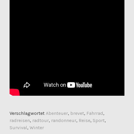
Verschlagwortet
Abenteuer
,
brevet
,
Fahrrad
,
radreisen
,
radtour
,
randonneur
,
Reise
,
Sport
,
Survival
,
Winter