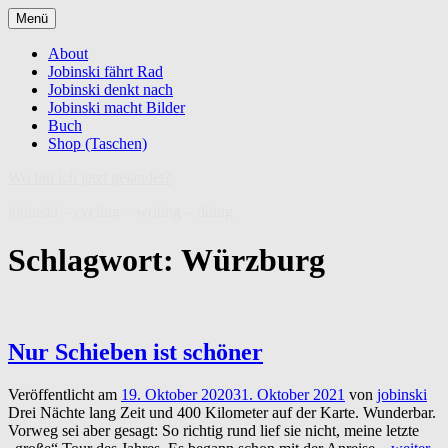
Zum
Menü
Inhalt
springen
About
Jobinski fährt Rad
Jobinski denkt nach
Jobinski macht Bilder
Buch
Shop (Taschen)
Wo bin ich jetzt gelandet?
jobinski – cycling – writing – doing
Schlagwort:
Würzburg
Nur Schieben ist schöner
Veröffentlicht am
19. Oktober 2020
31. Oktober 2021
von
jobinski
Drei Nächte lang Zeit und 400 Kilometer auf der Karte. Wunderbar.
Vorweg sei aber gesagt: So richtig rund lief sie nicht, meine letzte