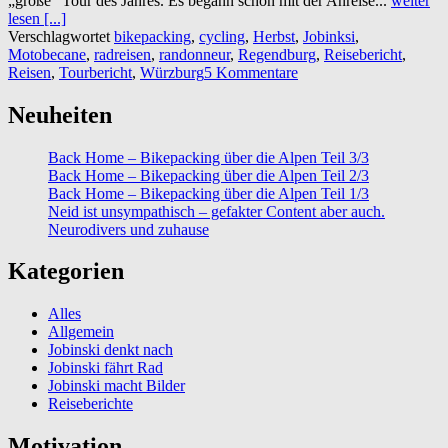
„große“ Tour des Jahres. Es begann schon mit der Anreise...
weiter
lesen [...]
Verschlagwortet
bikepacking
,
cycling
,
Herbst
,
Jobinksi
,
Motobecane
,
radreisen
,
randonneur
,
Regendburg
,
Reisebericht
,
Reisen
,
Tourbericht
,
Würzburg
5 Kommentare
Neuheiten
Back Home – Bikepacking über die Alpen Teil 3/3
Back Home – Bikepacking über die Alpen Teil 2/3
Back Home – Bikepacking über die Alpen Teil 1/3
Neid ist unsympathisch – gefakter Content aber auch.
Neurodivers und zuhause
Kategorien
Alles
Allgemein
Jobinski denkt nach
Jobinski fährt Rad
Jobinski macht Bilder
Reiseberichte
Motivation