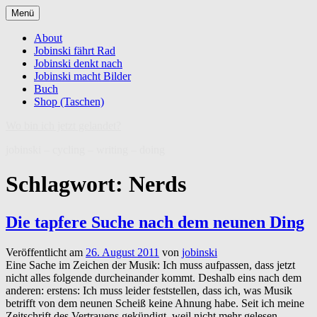
Zum
Menü
Inhalt
springen
About
Jobinski fährt Rad
Jobinski denkt nach
Jobinski macht Bilder
Buch
Shop (Taschen)
Wo bin ich jetzt gelandet?
jobinski – cycling – writing – doing
Schlagwort:
Nerds
Die tapfere Suche nach dem neunen Ding
Veröffentlicht am
26. August 2011
von
jobinski
Eine Sache im Zeichen der Musik: Ich muss aufpassen, dass jetzt
nicht alles folgende durcheinander kommt. Deshalb eins nach dem
anderen: erstens: Ich muss leider feststellen, dass ich, was Musik
betrifft von dem neunen Scheiß keine Ahnung habe. Seit ich meine
Zeitschrift des Vertrauens gekündigt, weil nicht mehr gelesen