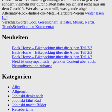
sondern vielmehr nur durchblättert habe bin ich erst recht raus aus
dem Geschäft. Wer also wissen will, was gerade abgeht im
Alternativ-Rock-Indie-Folk-Metall-Hardcore-Verein
weiter lesen
[...]
Verschlagwortet
Cool
,
Gesellschaft
,
Hipster
,
Musik
,
Nerds
,
Trends
Schreib einen Kommentar
Neuheiten
Back Home – Bikepacking über die Alpen Teil 3/3
Back Home – Bikepacking über die Alpen Teil 2/3
Back Home – Bikepacking über die Alpen Teil 1/3
Neid ist unsympathisch – gefakter Content aber auch.
Neurodivers und zuhause
Kategorien
Alles
Allgemein
Jobinski denkt nach
Jobinski fährt Rad
Jobinski macht Bilder
Reiseberichte