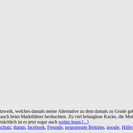
Netzwerk, welches damals meine Alternative zu dem damals zu Grude g
auch beim Marktführer beobachten. Zu viel belanglose Kacke, die Muta
ächlich ist es jetzt sogar auch
weiter lesen [...]
schutz
,
dumm
,
facebook
,
Freunde
,
gesponsorte Beiträge
,
google
,
Hilfer