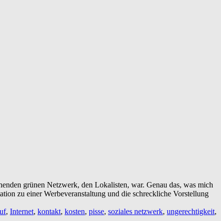
ehenden grünen Netzwerk, den Lokalisten, war. Genau das, was mich
tion zu einer Werbeveranstaltung und die schreckliche Vorstellung
uf
,
Internet
,
kontakt
,
kosten
,
pisse
,
soziales netzwerk
,
ungerechtigkeit
,