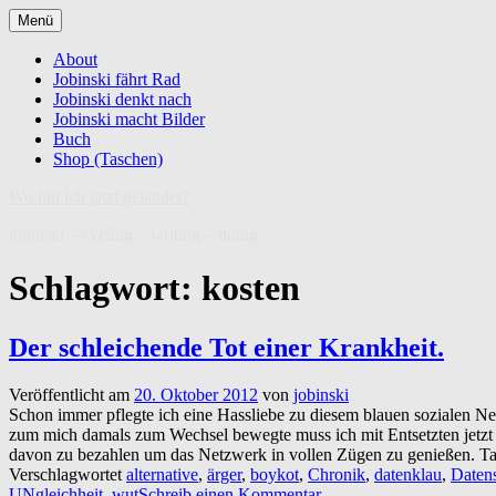
Zum
Menü
Inhalt
springen
About
Jobinski fährt Rad
Jobinski denkt nach
Jobinski macht Bilder
Buch
Shop (Taschen)
Wo bin ich jetzt gelandet?
jobinski – cycling – writing – doing
Schlagwort:
kosten
Der schleichende Tot einer Krankheit.
Veröffentlicht am
20. Oktober 2012
von
jobinski
Schon immer pflegte ich eine Hassliebe zu diesem blauen sozialen 
zum mich damals zum Wechsel bewegte muss ich mit Entsetzten jetzt 
davon zu bezahlen um das Netzwerk in vollen Zügen zu genießen. Tats
Verschlagwortet
alternative
,
ärger
,
boykot
,
Chronik
,
datenklau
,
Daten
UNgleichheit
,
wut
Schreib einen Kommentar