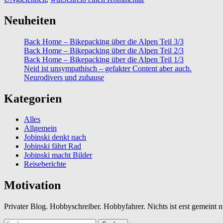
Neuheiten
Back Home – Bikepacking über die Alpen Teil 3/3
Back Home – Bikepacking über die Alpen Teil 2/3
Back Home – Bikepacking über die Alpen Teil 1/3
Neid ist unsympathisch – gefakter Content aber auch.
Neurodivers und zuhause
Kategorien
Alles
Allgemein
Jobinski denkt nach
Jobinski fährt Rad
Jobinski macht Bilder
Reiseberichte
Motivation
Privater Blog. Hobbyschreiber. Hobbyfahrer. Nichts ist erst gemeint
Suchen