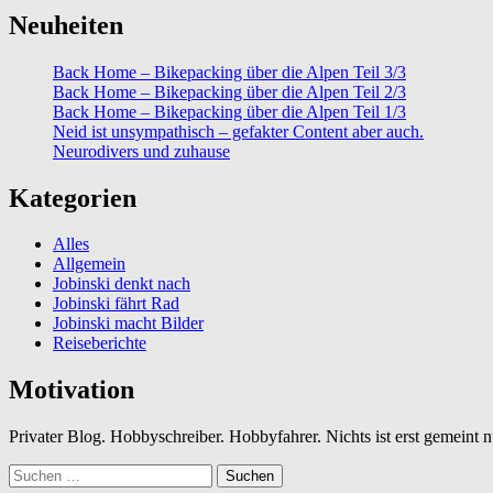
Neuheiten
Back Home – Bikepacking über die Alpen Teil 3/3
Back Home – Bikepacking über die Alpen Teil 2/3
Back Home – Bikepacking über die Alpen Teil 1/3
Neid ist unsympathisch – gefakter Content aber auch.
Neurodivers und zuhause
Kategorien
Alles
Allgemein
Jobinski denkt nach
Jobinski fährt Rad
Jobinski macht Bilder
Reiseberichte
Motivation
Privater Blog. Hobbyschreiber. Hobbyfahrer. Nichts ist erst gemeint
Suchen
nach: