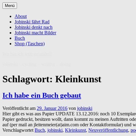
Zum
Menü
Inhalt
springen
About
Jobinski fährt Rad
Jobinski denkt nach
Jobinski macht Bilder
Buch
Shop (Taschen)
Wo bin ich jetzt gelandet?
jobinski – cycling – writing – doing
Schlagwort:
Kleinkunst
Ich habe ein Buch gebaut
Veröffentlicht am
29. Januar 2016
von
jobinski
Hier gibt es was aus Papier UPDATE 13.12.2016: noch 10 Exemplare v
Papier gedruckt, besitzen wollt, dann kommt zu meinen Auftritten oder
auf (per mail an jleitenmeier(at)aim.com oder Kontaktformular) und w
Verschlagwortet
Buch
,
jobinski
,
Kleinkunst
,
Neuveröffentlichung
,
po