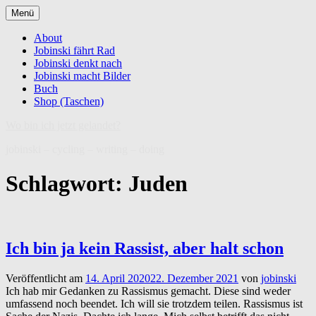
Zum
Menü
Inhalt
springen
About
Jobinski fährt Rad
Jobinski denkt nach
Jobinski macht Bilder
Buch
Shop (Taschen)
Wo bin ich jetzt gelandet?
jobinski – cycling – writing – doing
Schlagwort:
Juden
Ich bin ja kein Rassist, aber halt schon
Veröffentlicht am
14. April 2020
22. Dezember 2021
von
jobinski
Ich hab mir Gedanken zu Rassismus gemacht. Diese sind weder
umfassend noch beendet. Ich will sie trotzdem teilen. Rassismus ist