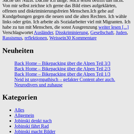
Sache der Nazis. Dachte ich lange. Mich selbst betrifft das nicht.
Von mir selbst zeichne ich gerne das Bild eines aufgeklärten,
offenen und diskriminierungsfreien Menschen.Ich gehe auf
Kundgebungen gegen die neuen und die alten Rechten. Ich wähle
links oder grün. Ich arbeite als Sozialarbeiter viel mit Migranten. Ich
habe zu tun mit Menschen, die sonst Ausgrenzung
weiter lesen [...]
Verschlagwortet
Ausländer
,
Disskriminierung
,
Gesellschaft
,
Juden
,
Rassismus
,
reflektionen
,
Weissein
30 Kommentare
Neuheiten
Back Home – Bikepacking über die Alpen Teil 3/3
Back Home – Bikepacking über die Alpen Teil 2/3
Back Home – Bikepacking über die Alpen Teil 1/3
Neid ist unsympathisch – gefakter Content aber auch.
Neurodivers und zuhause
Kategorien
Alles
Allgemein
Jobinski denkt nach
Jobinski fährt Rad
Jobinski macht Bilder