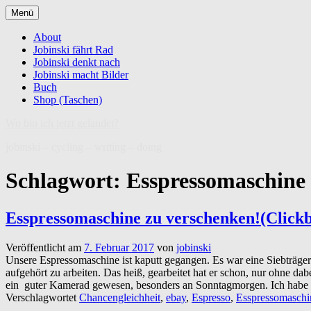
Zum
Menü
Inhalt
springen
About
Jobinski fährt Rad
Jobinski denkt nach
Jobinski macht Bilder
Buch
Shop (Taschen)
Wo bin ich jetzt gelandet?
jobinski – cycling – writing – doing
Schlagwort:
Esspressomaschine
Esspressomaschine zu verschenken!(Clickb
Veröffentlicht am
7. Februar 2017
von
jobinski
Unsere Espressomaschine ist kaputt gegangen. Es war eine Siebträger
aufgehört zu arbeiten. Das heiß, gearbeitet hat er schon, nur ohne d
ein guter Kamerad gewesen, besonders an Sonntagmorgen. Ich habe 
Verschlagwortet
Chancengleichheit
,
ebay
,
Espresso
,
Esspressomaschi