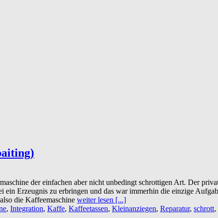
aiting)
maschine der einfachen aber nicht unbedingt schrottigen Art. Der priv
abei ein Erzeugnis zu erbringen und das war immerhin die einzige Aufga
also die Kaffeemaschine
weiter lesen [...]
ne
,
Integration
,
Kaffe
,
Kaffeetassen
,
Kleinanziegen
,
Reparatur
,
schrott
,