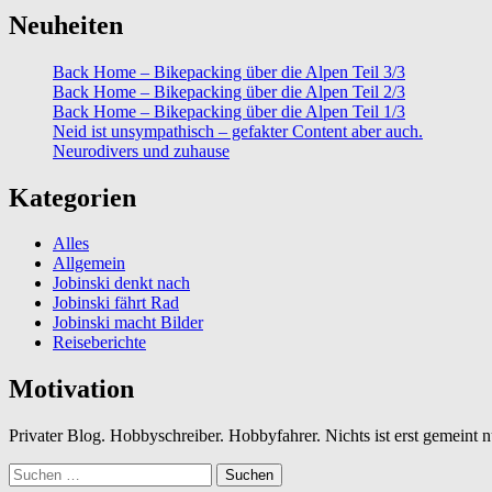
Neuheiten
Back Home – Bikepacking über die Alpen Teil 3/3
Back Home – Bikepacking über die Alpen Teil 2/3
Back Home – Bikepacking über die Alpen Teil 1/3
Neid ist unsympathisch – gefakter Content aber auch.
Neurodivers und zuhause
Kategorien
Alles
Allgemein
Jobinski denkt nach
Jobinski fährt Rad
Jobinski macht Bilder
Reiseberichte
Motivation
Privater Blog. Hobbyschreiber. Hobbyfahrer. Nichts ist erst gemeint
Suchen
nach: