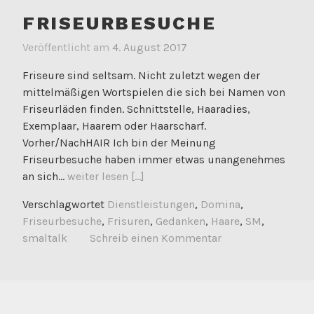
FRISEURBESUCHE
Veröffentlicht am
4. August 2017
Friseure sind seltsam. Nicht zuletzt wegen der
mittelmäßigen Wortspielen die sich bei Namen von
Friseurläden finden. Schnittstelle, Haaradies,
Exemplaar, Haarem oder Haarscharf.
Vorher/NachHAIR Ich bin der Meinung
Friseurbesuche haben immer etwas unangenehmes
an sich...
weiter lesen [...]
Verschlagwortet
Dienstleistungen
,
Domina
,
Friseurbesuche
,
Frisuren
,
Gedanken
,
Haare
,
SM
,
smaltalk
Schreib einen Kommentar