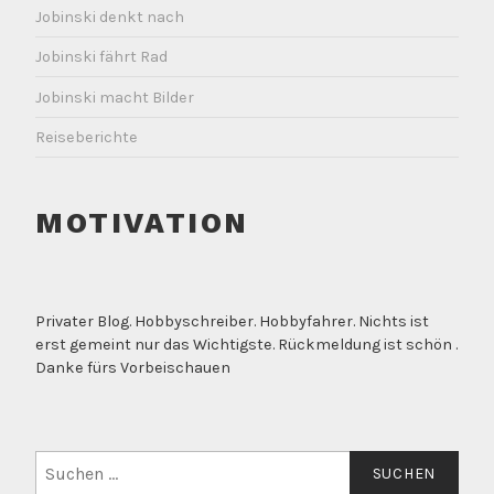
Jobinski denkt nach
Jobinski fährt Rad
Jobinski macht Bilder
Reiseberichte
MOTIVATION
Privater Blog. Hobbyschreiber. Hobbyfahrer. Nichts ist
erst gemeint nur das Wichtigste. Rückmeldung ist schön .
Danke fürs Vorbeischauen
Suchen
nach: