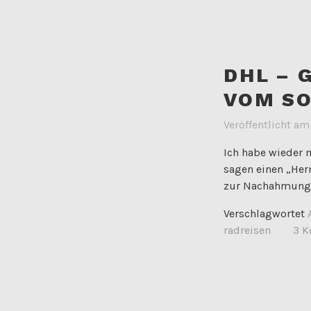
DHL – 
VOM S
Veröffentlicht a
Ich habe wieder 
sagen einen „Her
zur Nachahmung e
Verschlagwortet
radreisen
3 