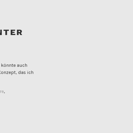
NTER
n könnte auch
onzept, das ich
re
,