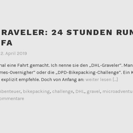
GRAVELER: 24 STUNDEN RU
OFA
m
2. April 2019
mal eine Fahrt gemacht. Ich nenne sie den „DHL-Graveler“. Ma
mes-Overnigher“ oder die „DPD-Bikepacking-Challenge“. Ein K
xplizit empfehle. Doch von Anfang an:
weiter lesen [...]
Abenteuer
,
bikepacking
,
challenge
,
DHL
,
gravel
,
microadventu
Kommentare