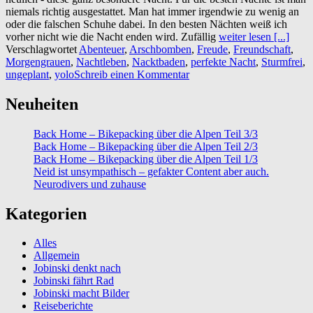
niemals richtig ausgestattet. Man hat immer irgendwie zu wenig an
oder die falschen Schuhe dabei. In den besten Nächten weiß ich
vorher nicht wie die Nacht enden wird. Zufällig
weiter lesen [...]
Verschlagwortet
Abenteuer
,
Arschbomben
,
Freude
,
Freundschaft
,
Morgengrauen
,
Nachtleben
,
Nacktbaden
,
perfekte Nacht
,
Sturmfrei
,
ungeplant
,
yolo
Schreib einen Kommentar
Neuheiten
Back Home – Bikepacking über die Alpen Teil 3/3
Back Home – Bikepacking über die Alpen Teil 2/3
Back Home – Bikepacking über die Alpen Teil 1/3
Neid ist unsympathisch – gefakter Content aber auch.
Neurodivers und zuhause
Kategorien
Alles
Allgemein
Jobinski denkt nach
Jobinski fährt Rad
Jobinski macht Bilder
Reiseberichte