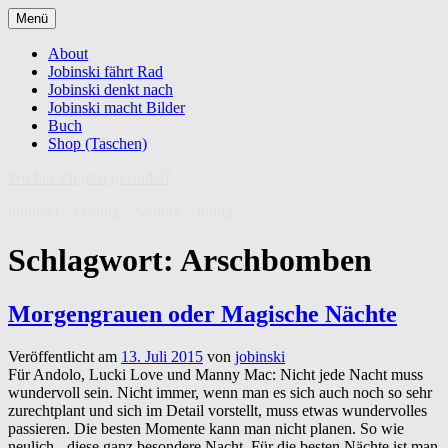
Zum
Menü
Inhalt
springen
About
Jobinski fährt Rad
Jobinski denkt nach
Jobinski macht Bilder
Buch
Shop (Taschen)
Wo bin ich jetzt gelandet?
jobinski – cycling – writing – doing
Schlagwort:
Arschbomben
Morgengrauen oder Magische Nächte
Veröffentlicht am
13. Juli 2015
von
jobinski
Für Andolo, Lucki Love und Manny Mac: Nicht jede Nacht muss
wundervoll sein. Nicht immer, wenn man es sich auch noch so sehr
zurechtplant und sich im Detail vorstellt, muss etwas wundervolles
passieren. Die besten Momente kann man nicht planen. So wie
neulich - diese ganz besondere Nacht. Für die besten Nächte ist man