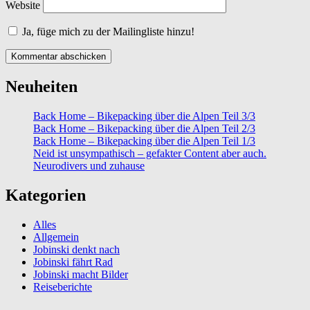
Website
Ja, füge mich zu der Mailingliste hinzu!
Neuheiten
Back Home – Bikepacking über die Alpen Teil 3/3
Back Home – Bikepacking über die Alpen Teil 2/3
Back Home – Bikepacking über die Alpen Teil 1/3
Neid ist unsympathisch – gefakter Content aber auch.
Neurodivers und zuhause
Kategorien
Alles
Allgemein
Jobinski denkt nach
Jobinski fährt Rad
Jobinski macht Bilder
Reiseberichte