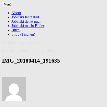
Zum
Menü
Inhalt
springen
About
Jobinski fährt Rad
Jobinski denkt nach
Jobinski macht Bilder
Buch
Shop (Taschen)
Wo bin ich jetzt gelandet?
jobinski – cycling – writing – doing
IMG_20180414_191635