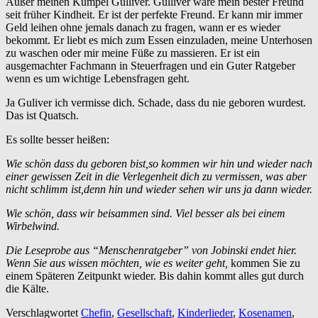
Außer meinen Kumpel Gulliver. Gulliver wäre mein bester Freund
seit früher Kindheit. Er ist der perfekte Freund. Er kann mir immer
Geld leihen ohne jemals danach zu fragen, wann er es wieder
bekommt. Er liebt es mich zum Essen einzuladen, meine Unterhosen
zu waschen oder mir meine Füße zu massieren. Er ist ein
ausgemachter Fachmann in Steuerfragen und ein Guter Ratgeber
wenn es um wichtige Lebensfragen geht.
Ja Guliver ich vermisse dich. Schade, dass du nie geboren wurdest.
Das ist Quatsch.
Es sollte besser heißen:
Wie schön dass du geboren bist,so kommen wir hin und wieder nach
einer gewissen Zeit in die Verlegenheit dich zu vermissen, was aber
nicht schlimm ist,denn hin und wieder sehen wir uns ja dann wieder.
Wie schön, dass wir beisammen sind. Viel besser als bei einem
Wirbelwind.
Die Leseprobe aus “Menschenratgeber” von Jobinski endet hier.
Wenn Sie aus wissen möchten, wie es weiter geht,
kommen Sie zu
einem Späteren Zeitpunkt wieder. Bis dahin kommt alles gut durch
die Kälte.
Verschlagwortet
Chefin
,
Gesellschaft
,
Kinderlieder
,
Kosenamen
,