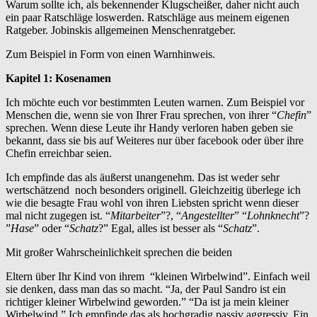
Warum sollte ich, als bekennender Klugscheißer, daher nicht auch
ein paar Ratschläge loswerden. Ratschläge aus meinem eigenen
Ratgeber. Jobinskis allgemeinen Menschenratgeber.
Zum Beispiel in Form von einen Warnhinweis.
Kapitel 1: Kosenamen
Ich möchte euch vor bestimmten Leuten warnen. Zum Beispiel vor
Menschen die, wenn sie von Ihrer Frau sprechen, von ihrer “
Chefin
”
sprechen. Wenn diese Leute ihr Handy verloren haben geben sie
bekannt, dass sie bis auf Weiteres nur über facebook oder über ihre
Chefin erreichbar seien.
Ich empfinde das als äußerst unangenehm. Das ist weder sehr
wertschätzend noch besonders originell. Gleichzeitig überlege ich
wie die besagte Frau wohl von ihren Liebsten spricht wenn dieser
mal nicht zugegen ist. “
Mitarbeiter
”?, “
Angestellter
” “
Lohnknecht
”?
”
Hase
” oder “
Schatz
?” Egal, alles ist besser als “
Schatz
”.
Mit großer Wahrscheinlichkeit sprechen die beiden
Eltern über Ihr Kind von ihrem “kleinen Wirbelwind”. Einfach weil
sie denken, dass man das so macht. “Ja, der Paul Sandro ist ein
richtiger kleiner Wirbelwind geworden.” “Da ist ja mein kleiner
Wirbelwind.” Ich empfinde das als hochgradig passiv aggressiv. Ein