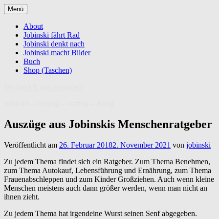
Zum
Menü
Inhalt
springen
About
Jobinski fährt Rad
Jobinski denkt nach
Jobinski macht Bilder
Buch
Shop (Taschen)
Wo bin ich jetzt gelandet?
jobinski – cycling – writing – doing
Auszüge aus Jobinskis Menschenratgeber
Veröffentlicht am
26. Februar 2018
2. November 2021
von
jobinski
Zu jedem Thema findet sich ein Ratgeber. Zum Thema Benehmen,
zum Thema Autokauf, Lebensführung und Ernährung, zum Thema
Frauenabschleppen und zum Kinder Großziehen. Auch wenn kleine
Menschen meistens auch dann größer werden, wenn man nicht an
ihnen zieht.
Zu jedem Thema hat irgendeine Wurst seinen Senf abgegeben.