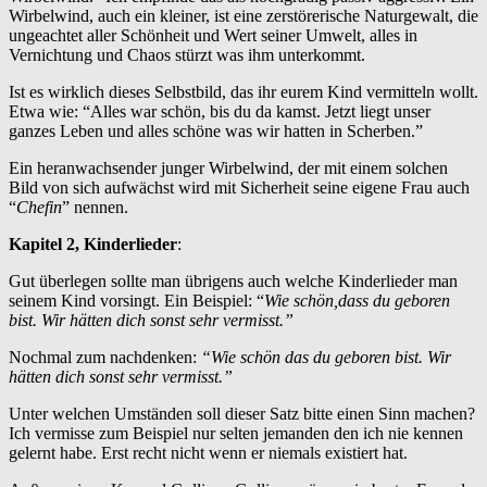
Wirbelwind, auch ein kleiner, ist eine zerstörerische Naturgewalt, die
ungeachtet aller Schönheit und Wert seiner Umwelt, alles in
Vernichtung und Chaos stürzt was ihm unterkommt.
Ist es wirklich dieses Selbstbild, das ihr eurem Kind vermitteln wollt.
Etwa wie: “Alles war schön, bis du da kamst. Jetzt liegt unser
ganzes Leben und alles schöne was wir hatten in Scherben.”
Ein heranwachsender junger Wirbelwind, der mit einem solchen
Bild von sich aufwächst wird mit Sicherheit seine eigene Frau auch
“
Chefin
” nennen.
Kapitel 2, Kinderlieder
:
Gut überlegen sollte man übrigens auch welche Kinderlieder man
seinem Kind vorsingt. Ein Beispiel: “
Wie schön,dass du geboren
bist. Wir hätten dich sonst sehr vermisst.”
Nochmal zum nachdenken:
“Wie schön das du geboren bist. Wir
hätten dich sonst sehr vermisst.”
Unter welchen Umständen soll dieser Satz bitte einen Sinn machen?
Ich vermisse zum Beispiel nur selten jemanden den ich nie kennen
gelernt habe. Erst recht nicht wenn er niemals existiert hat.