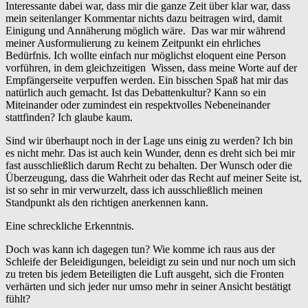
Interessante dabei war, dass mir die ganze Zeit über klar war, dass
mein seitenlanger Kommentar nichts dazu beitragen wird, damit
Einigung und Annäherung möglich wäre. Das war mir während
meiner Ausformulierung zu keinem Zeitpunkt ein ehrliches
Bedürfnis. Ich wollte einfach nur möglichst eloquent eine Person
vorführen, in dem gleichzeitigen Wissen, dass meine Worte auf der
Empfängerseite verpuffen werden. Ein bisschen Spaß hat mir das
natürlich auch gemacht. Ist das Debattenkultur? Kann so ein
Miteinander oder zumindest ein respektvolles Nebeneinander
stattfinden? Ich glaube kaum.
Sind wir überhaupt noch in der Lage uns einig zu werden? Ich bin
es nicht mehr. Das ist auch kein Wunder, denn es dreht sich bei mir
fast ausschließlich darum Recht zu behalten. Der Wunsch oder die
Überzeugung, dass die Wahrheit oder das Recht auf meiner Seite ist,
ist so sehr in mir verwurzelt, dass ich ausschließlich meinen
Standpunkt als den richtigen anerkennen kann.
Eine schreckliche Erkenntnis.
Doch was kann ich dagegen tun? Wie komme ich raus aus der
Schleife der Beleidigungen, beleidigt zu sein und nur noch um sich
zu treten bis jedem Beteiligten die Luft ausgeht, sich die Fronten
verhärten und sich jeder nur umso mehr in seiner Ansicht bestätigt
fühlt?