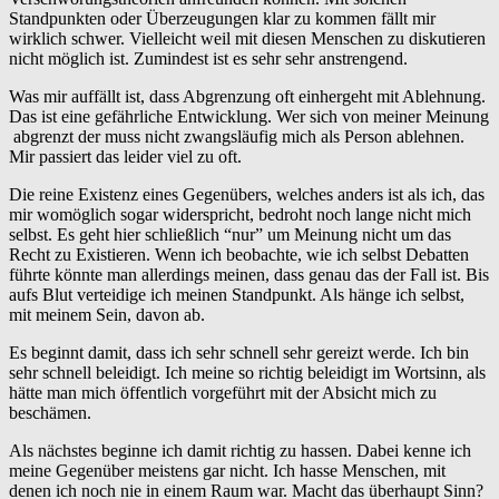
Standpunkten oder Überzeugungen klar zu kommen fällt mir
wirklich schwer. Vielleicht weil mit diesen Menschen zu diskutieren
nicht möglich ist. Zumindest ist es sehr sehr anstrengend.
Was mir auffällt ist, dass Abgrenzung oft einhergeht mit Ablehnung.
Das ist eine gefährliche Entwicklung. Wer sich von meiner Meinung
abgrenzt der muss nicht zwangsläufig mich als Person ablehnen.
Mir passiert das leider viel zu oft.
Die reine Existenz eines Gegenübers, welches anders ist als ich, das
mir womöglich sogar widerspricht, bedroht noch lange nicht mich
selbst. Es geht hier schließlich “nur” um Meinung nicht um das
Recht zu Existieren. Wenn ich beobachte, wie ich selbst Debatten
führte könnte man allerdings meinen, dass genau das der Fall ist. Bis
aufs Blut verteidige ich meinen Standpunkt. Als hänge ich selbst,
mit meinem Sein, davon ab.
Es beginnt damit, dass ich sehr schnell sehr gereizt werde. Ich bin
sehr schnell beleidigt. Ich meine so richtig beleidigt im Wortsinn, als
hätte man mich öffentlich vorgeführt mit der Absicht mich zu
beschämen.
Als nächstes beginne ich damit richtig zu hassen. Dabei kenne ich
meine Gegenüber meistens gar nicht. Ich hasse Menschen, mit
denen ich noch nie in einem Raum war. Macht das überhaupt Sinn?