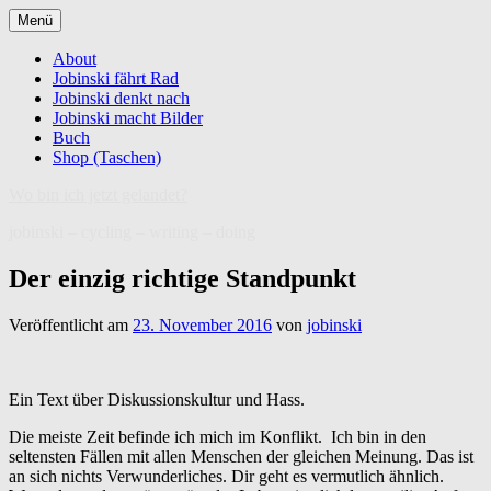
Zum
Menü
Inhalt
springen
About
Jobinski fährt Rad
Jobinski denkt nach
Jobinski macht Bilder
Buch
Shop (Taschen)
Wo bin ich jetzt gelandet?
jobinski – cycling – writing – doing
Der einzig richtige Standpunkt
Veröffentlicht am
23. November 2016
von
jobinski
Ein Text über Diskussionskultur und Hass.
Die meiste Zeit befinde ich mich im Konflikt. Ich bin in den
seltensten Fällen mit allen Menschen der gleichen Meinung. Das ist
an sich nichts Verwunderliches. Dir geht es vermutlich ähnlich.