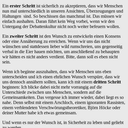
Ein
erster Schritt
ist sicherlich zu akzeptieren, dass wir Menschen
nun mal unterschiedlich in unseren Ansichten, Überzeugungen und
Haltungen sind. So beschissen das manchmal ist. Das müssen wir
einfach aushalten. Daran führt kein Weg vorbei, wenn wir den
Untergang der Debattenkultur nicht noch weiter befeuern wollen.
Ein
zweiter Schritt
ist den Wunsch zu entwickeln einen Konsens
oder eine Annäherung zu erreichen. Wenn wir uns das nicht
wünschen und stattdessen lieber wild rumschreien, uns gegenseitig
verbal in die Eier hauen möchten, um anschließend zu behaupten
wir hätten es nicht anders verdient. Bitte, dann soll es eben nicht
sein.
Wenn ich beginne auszuhalten, dass wir Menschen uns eben
unterscheiden und ich einen ehrlichen Wunsch verspüre, dass wir
uns dennoch annähern sollten, kann ich mit einem
dritten Schritt
beginnen: Ich blicke dabei nicht mehr vorrangig auf die
Unterschiede zwischen uns Menschen, sondern auf die
Gemeinsamkeiten. Das vergesse ich immer wieder, dabei liegt es so
nahe. Denn selbst mit einem Arschloch, einem ignoranten Rassisten,
einem verblendeten Verschwörungstheoretiker, Björn Höcke oder
deiner Mutter habe ich etwas gemeinsam.
Und wenn es nur der Wunsch ist, in Sicherheit zu leben und geliebt
zu werden.