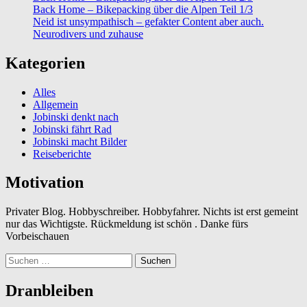
Back Home – Bikepacking über die Alpen Teil 1/3
Neid ist unsympathisch – gefakter Content aber auch.
Neurodivers und zuhause
Kategorien
Alles
Allgemein
Jobinski denkt nach
Jobinski fährt Rad
Jobinski macht Bilder
Reiseberichte
Motivation
Privater Blog. Hobbyschreiber. Hobbyfahrer. Nichts ist erst gemeint
nur das Wichtigste. Rückmeldung ist schön . Danke fürs
Vorbeischauen
Suchen
nach:
Dranbleiben