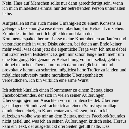
Nein, Hass auf Menschen sollte nur dann gerechtfertigt sein, wenn
ich mich mindestens einmal mir der betreffenden Person unterhalten
habe.
Aufgefallen ist mir auch meine Unfähigkeit zu einem Konsens zu
gelangen, beziehungsweise diesen überhaupt in Betracht zu ziehen.
Zumindest im Internet. Ich gifte hier und da in den
Kommentarspalten herum. Lasse meine Kontrahenten auflaufen und
verstrickte mich in wirre Diskussionen, bei denen am Ende keiner
mehr weiß, was denn jetzt die eigentliche Frage war. Ich muss dabei
mit Erschrecken feststellen: Es geht mir schon lange nicht mehr um
eine Einigung. Bei genauerer Betrachtung von mir selbst, geht es
mir bei manchen Themen nur noch darum möglichst laut und
provokativ herum zu schreien, möglichst harte Treffer zu landen und
möglichst subversiv meine moralische Überlegenheit zu
verdeutlichen. Ich bin wirklich eine arme Wurst.
Ich schrieb kürzlich einen Kommentar zu einem Betrag eines
Facebookfreundes, der sich in vielen seiner Äußerungen,
Überzeugungen und Ansichten von mir unterscheidet. Über eine
geschlagene Stunde verbrachte ich an einem Samstagvormittag
damit, einen einzigen Kommentar zu verfassen, in dem ich
aufzeigen wollte was mir an dem Beitrag meines Facebookfreundes
nicht gefiel und was ich an seinen Äußerungen kritisch sehe. Heraus
kam ein Text, der ausgedruckt drei Seiten gefüllt hätte. Das