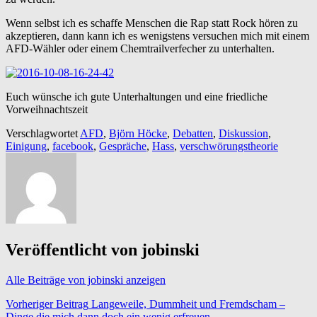
Wenn selbst ich es schaffe Menschen die Rap statt Rock hören zu
akzeptieren, dann kann ich es wenigstens versuchen mich mit einem
AFD-Wähler oder einem Chemtrailverfecher zu unterhalten.
Euch wünsche ich gute Unterhaltungen und eine friedliche
Vorweihnachtszeit
Verschlagwortet
AFD
,
Björn Höcke
,
Debatten
,
Diskussion
,
Einigung
,
facebook
,
Gespräche
,
Hass
,
verschwörungstheorie
Veröffentlicht von
jobinski
Alle Beiträge von jobinski anzeigen
Beitragsnavigation
Vorheriger Beitrag
Langeweile, Dummheit und Fremdscham –
Dinge die mich dann doch ein wenig erfreuen