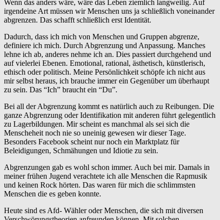
Wenn das anders wäre, wäre das Leben ziemlich langweilig. Auf
irgendeine Art müssen wir Menschen uns ja schließlich voneinander
abgrenzen. Das schafft schließlich erst Identität.
Dadurch, dass ich mich von Menschen und Gruppen abgrenze,
definiere ich mich. Durch Abgrenzung und Anpassung. Manches
lehne ich ab, anderes nehme ich an. Dies passiert durchgehend und
auf vielerlei Ebenen. Emotional, rational, ästhetisch, künstlerisch,
ethisch oder politisch. Meine Persönlichkeit schöpfe ich nicht aus
mir selbst heraus, ich brauche immer ein Gegenüber um überhaupt
zu sein. Das “Ich” braucht ein “Du”.
Bei all der Abgrenzung kommt es natürlich auch zu Reibungen. Die
ganze Abgrenzung oder Identifikation mit anderen führt gelegentlich
zu Lagerbildungen. Mir scheint es manchmal als sei sich die
Menscheheit noch nie so uneinig gewesen wir dieser Tage.
Besonders Facebook scheint nur noch ein Marktplatz für
Beleidigungen, Schmähungen und Idiotie zu sein.
Abgrenzungen gab es wohl schon immer. Auch bei mir. Damals in
meiner frühen Jugend verachtete ich alle Menschen die Rapmusik
und keinen Rock hörten. Das waren für mich die schlimmsten
Menschen die es geben konnte.
Heute sind es Afd- Wähler oder Menschen, die sich mit diversen
Verschwörungstheorien anfreunden können. Mit solchen