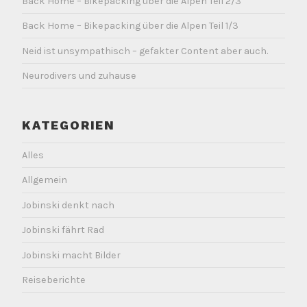
Back Home – Bikepacking über die Alpen Teil 2/3
Back Home – Bikepacking über die Alpen Teil 1/3
Neid ist unsympathisch – gefakter Content aber auch.
Neurodivers und zuhause
KATEGORIEN
Alles
Allgemein
Jobinski denkt nach
Jobinski fährt Rad
Jobinski macht Bilder
Reiseberichte