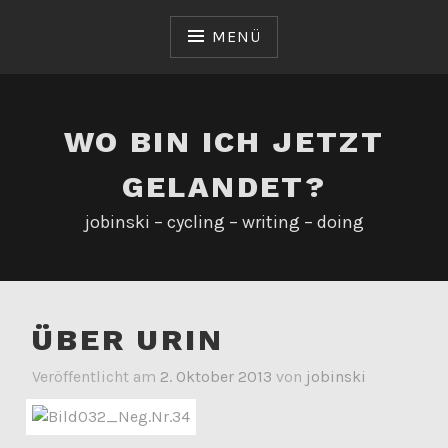
Zum
Inhalt
MENÜ
springen
WO BIN ICH JETZT
GELANDET?
jobinski – cycling – writing – doing
ÜBER URIN
Veröffentlicht am
2. Oktober 2013
von
jobinski