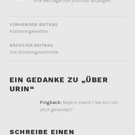
Alle Beiträge von jobinski anzeigen
BEITRAGSNAVIGATION
VORHERIGER BEITRAG
Kletterergewetter
NÄCHSTER BEITRAG
Die Rückengeschichte
EIN GEDANKE ZU „
ÜBER
URIN
“
Pingback:
Bayern slamt | Wo bin ich
jetzt gelandet?
SCHREIBE EINEN