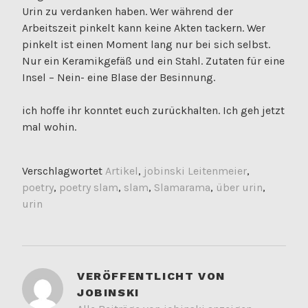
Urin zu verdanken haben. Wer während der
Arbeitszeit pinkelt kann keine Akten tackern. Wer
pinkelt ist einen Moment lang nur bei sich selbst.
Nur ein Keramikgefäß und ein Stahl. Zutaten für eine
Insel – Nein- eine Blase der Besinnung.
ich hoffe ihr konntet euch zurückhalten. Ich geh jetzt
mal wohin.
Verschlagwortet
Artikel
,
jobinski Leitenmeier
,
poetry
,
poetry slam
,
slam
,
Slamarama
,
über urin
,
urin
VERÖFFENTLICHT VON
JOBINSKI