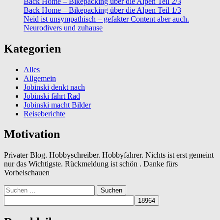
Back Home – Bikepacking über die Alpen Teil 2/3
Back Home – Bikepacking über die Alpen Teil 1/3
Neid ist unsympathisch – gefakter Content aber auch.
Neurodivers und zuhause
Kategorien
Alles
Allgemein
Jobinski denkt nach
Jobinski fährt Rad
Jobinski macht Bilder
Reiseberichte
Motivation
Privater Blog. Hobbyschreiber. Hobbyfahrer. Nichts ist erst gemeint
nur das Wichtigste. Rückmeldung ist schön . Danke fürs
Vorbeischauen
Suchen
nach: