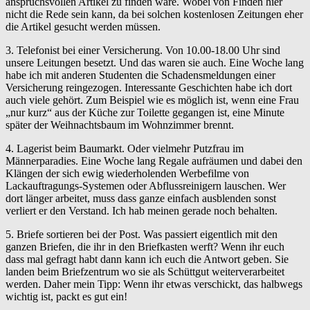
anspruchsvollen Artikel zu finden wäre. Wobei von Finden hier
nicht die Rede sein kann, da bei solchen kostenlosen Zeitungen eher
die Artikel gesucht werden müssen.
3. Telefonist bei einer Versicherung. Von 10.00-18.00 Uhr sind
unsere Leitungen besetzt. Und das waren sie auch. Eine Woche lang
habe ich mit anderen Studenten die Schadensmeldungen einer
Versicherung reingezogen. Interessante Geschichten habe ich dort
auch viele gehört. Zum Beispiel wie es möglich ist, wenn eine Frau
„nur kurz“ aus der Küche zur Toilette gegangen ist, eine Minute
später der Weihnachtsbaum im Wohnzimmer brennt.
4. Lagerist beim Baumarkt. Oder vielmehr Putzfrau im
Männerparadies. Eine Woche lang Regale aufräumen und dabei den
Klängen der sich ewig wiederholenden Werbefilme von
Lackauftragungs-Systemen oder Abflussreinigern lauschen. Wer
dort länger arbeitet, muss dass ganze einfach ausblenden sonst
verliert er den Verstand. Ich hab meinen gerade noch behalten.
5. Briefe sortieren bei der Post. Was passiert eigentlich mit den
ganzen Briefen, die ihr in den Briefkasten werft? Wenn ihr euch
dass mal gefragt habt dann kann ich euch die Antwort geben. Sie
landen beim Briefzentrum wo sie als Schüttgut weiterverarbeitet
werden. Daher mein Tipp: Wenn ihr etwas verschickt, das halbwegs
wichtig ist, packt es gut ein!