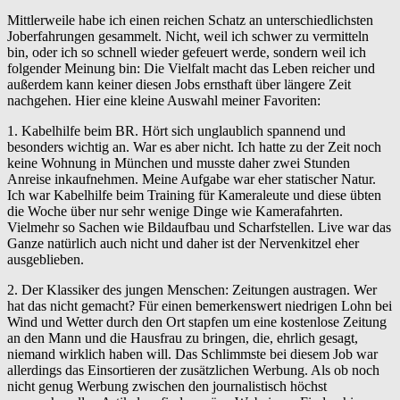
Mittlerweile habe ich einen reichen Schatz an unterschiedlichsten
Joberfahrungen gesammelt. Nicht, weil ich schwer zu vermitteln
bin, oder ich so schnell wieder gefeuert werde, sondern weil ich
folgender Meinung bin: Die Vielfalt macht das Leben reicher und
außerdem kann keiner diesen Jobs ernsthaft über längere Zeit
nachgehen. Hier eine kleine Auswahl meiner Favoriten:
1. Kabelhilfe beim BR. Hört sich unglaublich spannend und
besonders wichtig an. War es aber nicht. Ich hatte zu der Zeit noch
keine Wohnung in München und musste daher zwei Stunden
Anreise inkaufnehmen. Meine Aufgabe war eher statischer Natur.
Ich war Kabelhilfe beim Training für Kameraleute und diese übten
die Woche über nur sehr wenige Dinge wie Kamerafahrten.
Vielmehr so Sachen wie Bildaufbau und Scharfstellen. Live war das
Ganze natürlich auch nicht und daher ist der Nervenkitzel eher
ausgeblieben.
2. Der Klassiker des jungen Menschen: Zeitungen austragen. Wer
hat das nicht gemacht? Für einen bemerkenswert niedrigen Lohn bei
Wind und Wetter durch den Ort stapfen um eine kostenlose Zeitung
an den Mann und die Hausfrau zu bringen, die, ehrlich gesagt,
niemand wirklich haben will. Das Schlimmste bei diesem Job war
allerdings das Einsortieren der zusätzlichen Werbung. Als ob noch
nicht genug Werbung zwischen den journalistisch höchst