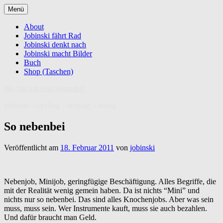
Zum
Menü
Inhalt
springen
About
Jobinski fährt Rad
Jobinski denkt nach
Jobinski macht Bilder
Buch
Shop (Taschen)
Wo bin ich jetzt gelandet?
jobinski – cycling – writing – doing
So nebenbei
Veröffentlicht am
18. Februar 2011
von
jobinski
Nebenjob, Minijob, geringfügige Beschäftigung. Alles Begriffe, die
mit der Realität wenig gemein haben. Da ist nichts “Mini” und
nichts nur so nebenbei. Das sind alles Knochenjobs. Aber was sein
muss, muss sein. Wer Instrumente kauft, muss sie auch bezahlen.
Und dafür braucht man Geld.