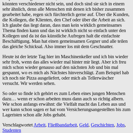
könnten verschiedener nicht sein, und doch sind sie sich in einem
sehr ähnlich, denn alle Menschen mit denen ich bisher zusammen
gearbeitet habe, regen sich fürchterlich gerne auf. Über die Kunden,
die Kollegen, die Klienten, den Chef oder über die Arbeit an sich.
Ich glaube das liegt daran, dass man kein wirklich gemeinsames
Thema finden kann und das ist wirklich nicht so einfach unter den
Kollegen und da ist das künstliche Aufregen halt die einfachste
Beschäftigung. Man hat einen gemeinsamen Gegner und alle teilen
das gleiche Schicksal. Also immer los mit dem Geschnatter.
Heute ist der letzte Tag hier im Maschinenkeller und ich bin wieder
sehr froh, wenn das alles wieder mal hinter mir liegt. Aber ich freu
mich schon wieder genauso auf den nächsten Job und bin mal
gespannt, wo es mich als Nächstes hinverschlägt. Zum Beispiel hab
ich noch nie Pizza ausgeliefert, oder mich als Tellerwäscher
versucht. Wir werden sehen.
So oder so finde ich gehört es zum Leben eines jungen Menschen
dazu… wenn er schon arbeiten muss dann auch so richtig albern.
Wie schon anfangs erwähnt: die Vielfalt macht das Leben aus und
wer kann schon sagen er hat vom Versicherungsangestellten bis zum
Lageristen schon alle Jobs gehabt.
Verschlagwortet
Arbeit
,
Fließbandarbeit
,
Geld
,
Geschichten
,
Jobs
,
Studenten