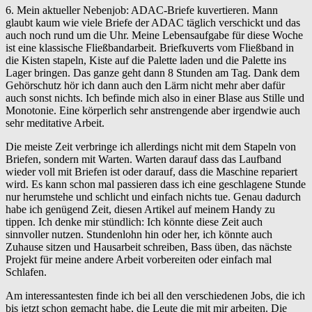
6. Mein aktueller Nebenjob: ADAC-Briefe kuvertieren. Mann
glaubt kaum wie viele Briefe der ADAC täglich verschickt und das
auch noch rund um die Uhr. Meine Lebensaufgabe für diese Woche
ist eine klassische Fließbandarbeit. Briefkuverts vom Fließband in
die Kisten stapeln, Kiste auf die Palette laden und die Palette ins
Lager bringen. Das ganze geht dann 8 Stunden am Tag. Dank dem
Gehörschutz hör ich dann auch den Lärm nicht mehr aber dafür
auch sonst nichts. Ich befinde mich also in einer Blase aus Stille und
Monotonie. Eine körperlich sehr anstrengende aber irgendwie auch
sehr meditative Arbeit.
Die meiste Zeit verbringe ich allerdings nicht mit dem Stapeln von
Briefen, sondern mit Warten. Warten darauf dass das Laufband
wieder voll mit Briefen ist oder darauf, dass die Maschine repariert
wird. Es kann schon mal passieren dass ich eine geschlagene Stunde
nur herumstehe und schlicht und einfach nichts tue. Genau dadurch
habe ich genügend Zeit, diesen Artikel auf meinem Handy zu
tippen. Ich denke mir stündlich: Ich könnte diese Zeit auch
sinnvoller nutzen. Stundenlohn hin oder her, ich könnte auch
Zuhause sitzen und Hausarbeit schreiben, Bass üben, das nächste
Projekt für meine andere Arbeit vorbereiten oder einfach mal
Schlafen.
Am interessantesten finde ich bei all den verschiedenen Jobs, die ich
bis jetzt schon gemacht habe, die Leute die mit mir arbeiten. Die