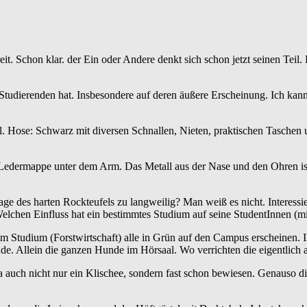
Arbeit. Schon klar. der Ein oder Andere denkt sich schon jetzt seinen Te
Studierenden hat. Insbesondere auf deren äußere Erscheinung. Ich kan
el. Hose: Schwarz mit diversen Schnallen, Nieten, praktischen Taschen 
Ledermappe unter dem Arm. Das Metall aus der Nase und den Ohren ist
age des harten Rockteufels zu langweilig? Man weiß es nicht. Interess
 Welchen Einfluss hat ein bestimmtes Studium auf seine StudentInnen (m
em Studium (Forstwirtschaft) alle in Grün auf den Campus erscheinen. I
nde. Allein die ganzen Hunde im Hörsaal. Wo verrichten die eigentlich a
 auch nicht nur ein Klischee, sondern fast schon bewiesen. Genauso di