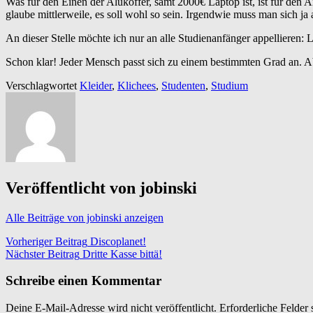
Was für den Einen der Alukoffer, samt 2000€ Laptop ist, ist für den 
glaube mittlerweile, es soll wohl so sein. Irgendwie muss man sich j
An dieser Stelle möchte ich nur an alle Studienanfänger appellieren: L
Schon klar! Jeder Mensch passt sich zu einem bestimmten Grad an. Abe
Verschlagwortet
Kleider
,
Klichees
,
Studenten
,
Studium
Veröffentlicht von
jobinski
Alle Beiträge von jobinski anzeigen
Beitragsnavigation
Vorheriger Beitrag
Discoplanet!
Nächster Beitrag
Dritte Kasse bittä!
Schreibe einen Kommentar
Deine E-Mail-Adresse wird nicht veröffentlicht.
Erforderliche Felder 