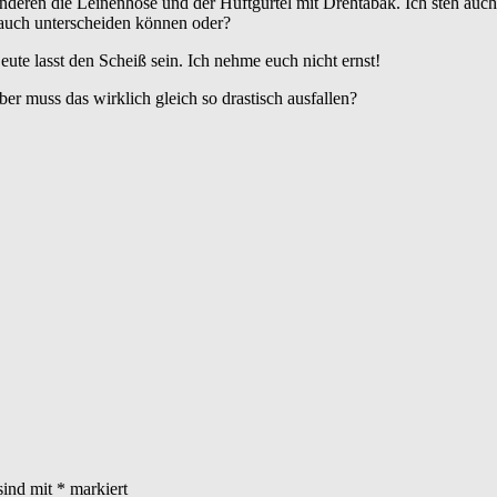
Anderen die Leinenhose und der Hüftgürtel mit Drehtabak. Ich steh auc
a auch unterscheiden können oder?
eute lasst den Scheiß sein. Ich nehme euch nicht ernst!
r muss das wirklich gleich so drastisch ausfallen?
sind mit
*
markiert