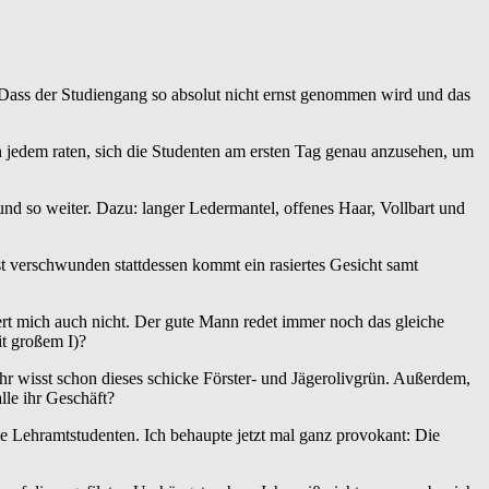
il. Dass der Studiengang so absolut nicht ernst genommen wird und das
n jedem raten, sich die Studenten am ersten Tag genau anzusehen, um
und so weiter. Dazu: langer Ledermantel, offenes Haar, Vollbart und
 verschwunden stattdessen kommt ein rasiertes Gesicht samt
iert mich auch nicht. Der gute Mann redet immer noch das gleiche
it großem I)?
hr wisst schon dieses schicke Förster- und Jägerolivgrün. Außerdem,
lle ihr Geschäft?
e Lehramtstudenten. Ich behaupte jetzt mal ganz provokant: Die