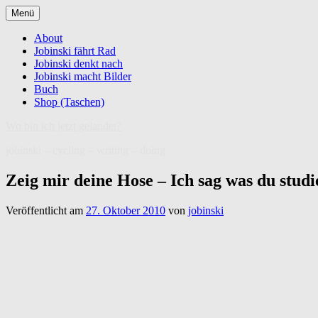
Zum
Menü
Inhalt
springen
About
Jobinski fährt Rad
Jobinski denkt nach
Jobinski macht Bilder
Buch
Shop (Taschen)
Wo bin ich jetzt gelandet?
jobinski – cycling – writing – doing
Zeig mir deine Hose – Ich sag was du studi
Veröffentlicht am
27. Oktober 2010
von
jobinski