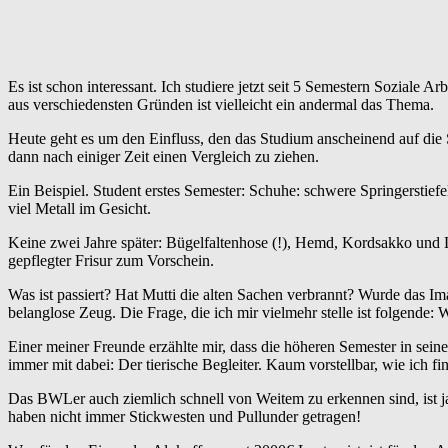
Es ist schon interessant. Ich studiere jetzt seit 5 Semestern Soziale 
aus verschiedensten Gründen ist vielleicht ein andermal das Thema.
Heute geht es um den Einfluss, den das Studium anscheinend auf die 
dann nach einiger Zeit einen Vergleich zu ziehen.
Ein Beispiel. Student erstes Semester: Schuhe: schwere Springerstief
viel Metall im Gesicht.
Keine zwei Jahre später: Bügelfaltenhose (!), Hemd, Kordsakko und 
gepflegter Frisur zum Vorschein.
Was ist passiert? Hat Mutti die alten Sachen verbrannt? Wurde das Im
belanglose Zeug. Die Frage, die ich mir vielmehr stelle ist folgende:
Einer meiner Freunde erzählte mir, dass die höheren Semester in sein
immer mit dabei: Der tierische Begleiter. Kaum vorstellbar, wie ich fi
Das BWLer auch ziemlich schnell von Weitem zu erkennen sind, ist ja
haben nicht immer Stickwesten und Pullunder getragen!