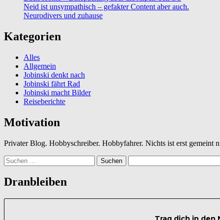
Neid ist unsympathisch – gefakter Content aber auch.
Neurodivers und zuhause
Kategorien
Alles
Allgemein
Jobinski denkt nach
Jobinski fährt Rad
Jobinski macht Bilder
Reiseberichte
Motivation
Privater Blog. Hobbyschreiber. Hobbyfahrer. Nichts ist erst gemeint
Suchen
nach:
Dranbleiben
Trag dich in den