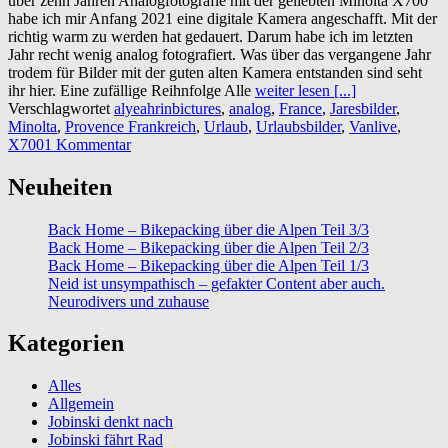
über zehn Jahren Analogfotografie mit der geliebten Minolta X700
habe ich mir Anfang 2021 eine digitale Kamera angeschafft. Mit der
richtig warm zu werden hat gedauert. Darum habe ich im letzten
Jahr recht wenig analog fotografiert. Was über das vergangene Jahr
trodem für Bilder mit der guten alten Kamera entstanden sind seht
ihr hier. Eine zufällige Reihnfolge Alle
weiter lesen [...]
Verschlagwortet
alyeahrinbictures
,
analog
,
France
,
Jaresbilder
,
Minolta
,
Provence Frankreich
,
Urlaub
,
Urlaubsbilder
,
Vanlive
,
X700
1 Kommentar
Neuheiten
Back Home – Bikepacking über die Alpen Teil 3/3
Back Home – Bikepacking über die Alpen Teil 2/3
Back Home – Bikepacking über die Alpen Teil 1/3
Neid ist unsympathisch – gefakter Content aber auch.
Neurodivers und zuhause
Kategorien
Alles
Allgemein
Jobinski denkt nach
Jobinski fährt Rad