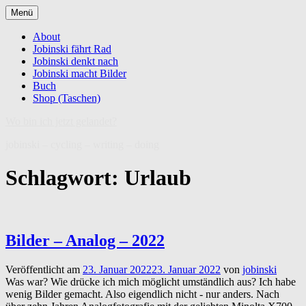
Zum
Menü
Inhalt
springen
About
Jobinski fährt Rad
Jobinski denkt nach
Jobinski macht Bilder
Buch
Shop (Taschen)
Wo bin ich jetzt gelandet?
jobinski – cycling – writing – doing
Schlagwort:
Urlaub
Bilder – Analog – 2022
Veröffentlicht am
23. Januar 2022
23. Januar 2022
von
jobinski
Was war? Wie drücke ich mich möglicht umständlich aus? Ich habe
wenig Bilder gemacht. Also eigendlich nicht - nur anders. Nach