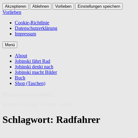
Akzeptieren
Ablehnen
Vorlieben
Einstellungen speichern
Vorlieben
Cookie-Richtlinie
Datenschutzerklärung
Impressum
Zum
Menü
Inhalt
springen
About
Jobinski fährt Rad
Jobinski denkt nach
Jobinski macht Bilder
Buch
Shop (Taschen)
Wo bin ich jetzt gelandet?
jobinski – cycling – writing – doing
Schlagwort:
Radfahrer