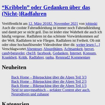
“Kribbeln” oder Gedanken über das
(Nicht-)Radfahren
Veröffentlicht am
12. März 2018
2. November 2021
von
jobinski
Auch die coolste Fahrradkleidung ist immer noch Fahrradkleidung
und damit per se nicht geil. Das ist leider eine Wahrheit die auch ich
häufig vergesse. Radfahren ist das schönste Vorwärtskommen auf
der Welt. Radfahren ist wie Fliegen. Radfahren ist Freiheit. Ob mit
oder ohne hochauflösender Videodrohne über dir.
weiter lesen [...]
Verschlagwortet
Abenteuer
,
Absurditäten
,
Achtsamkeit
,
brevet
,
candybgraveler
,
cbg18
,
facebook
,
Gedanken
,
Internet
,
Konsum
,
Krankheit
,
Kritik
,
Radfahrer
,
rapha
,
Rennrad
2 Kommentare
Neuheiten
Back Home – Bikepacking über die Alpen Teil 3/3
Back Home – Bikepacking über die Alpen Teil 2/3
Back Home – Bikepacking über die Alpen Teil 1/3
Neid ist unsympathisch – gefakter Content aber auch.
Neurodivers und zuhause
Kategorien