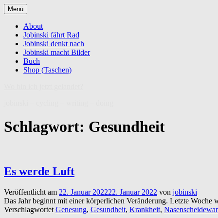
Zum
Menü
Inhalt
springen
About
Jobinski fährt Rad
Jobinski denkt nach
Jobinski macht Bilder
Buch
Shop (Taschen)
Wo bin ich jetzt gelandet?
jobinski – cycling – writing – doing
Schlagwort:
Gesundheit
Es werde Luft
Veröffentlicht am
22. Januar 2022
22. Januar 2022
von
jobinski
Das Jahr beginnt mit einer körperlichen Veränderung. Letzte Woche w
Verschlagwortet
Genesung
,
Gesundheit
,
Krankheit
,
Nasenscheidewa