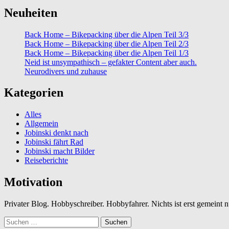
Neuheiten
Back Home – Bikepacking über die Alpen Teil 3/3
Back Home – Bikepacking über die Alpen Teil 2/3
Back Home – Bikepacking über die Alpen Teil 1/3
Neid ist unsympathisch – gefakter Content aber auch.
Neurodivers und zuhause
Kategorien
Alles
Allgemein
Jobinski denkt nach
Jobinski fährt Rad
Jobinski macht Bilder
Reiseberichte
Motivation
Privater Blog. Hobbyschreiber. Hobbyfahrer. Nichts ist erst gemeint
Suchen