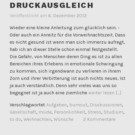
DRUCKAUSGLEICH
Veröffentlicht am
6. Dezember 2012
Wieder eine kleine Anleitung zum glücklich sein. -
Oder auch ein Anreitz für die Vorweihnachtszeit. Dass
es nicht gesund ist wenn man sich immerzu aufregt,
hab ich an dieser Stelle schon einmal festgestellt.
Die Gefahr, von Menschen deren Ding es ist zu allen
Bereichen ihres Erlebens in emotionale Schwingung
zu kommen, sich irgendwann zu verlieren in ihrem
Zorn und ihrer Verbitterung ist auch nichts neues. Ist
ja auch verständlich. Denn sehr vieles was uns so
begegnet ist ja auch eine ziemliche
weiter lesen [...]
Verschlagwortet
Aufgaben
,
burnout
,
Disskussionen
,
Gesellschaft
,
müde
,
Persönlichkeit
,
Stress
,
Studium
,
to do
,
Weihnachten
,
Wünsche
2 Kommentare