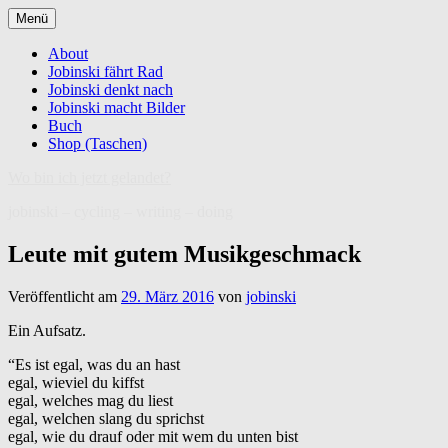
Zum
Menü
Inhalt
springen
About
Jobinski fährt Rad
Jobinski denkt nach
Jobinski macht Bilder
Buch
Shop (Taschen)
Wo bin ich jetzt gelandet?
jobinski – cycling – writing – doing
Leute mit gutem Musikgeschmack
Veröffentlicht am
29. März 2016
von
jobinski
Ein Aufsatz.
“Es ist egal, was du an hast
egal, wieviel du kiffst
egal, welches mag du liest
egal, welchen slang du sprichst
egal, wie du drauf oder mit wem du unten bist