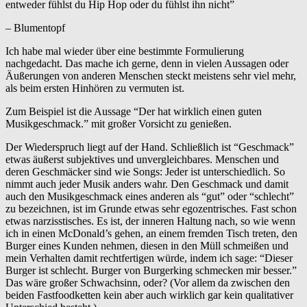
entweder fühlst du Hip Hop oder du fühlst ihn nicht”
– Blumentopf
Ich habe mal wieder über eine bestimmte Formulierung
nachgedacht. Das mache ich gerne, denn in vielen Aussagen oder
Äußerungen von anderen Menschen steckt meistens sehr viel mehr,
als beim ersten Hinhören zu vermuten ist.
Zum Beispiel ist die Aussage “Der hat wirklich einen guten
Musikgeschmack.” mit großer Vorsicht zu genießen.
Der Wiederspruch liegt auf der Hand. Schließlich ist “Geschmack”
etwas äußerst subjektives und unvergleichbares. Menschen und
deren Geschmäcker sind wie Songs: Jeder ist unterschiedlich. So
nimmt auch jeder Musik anders wahr. Den Geschmack und damit
auch den Musikgeschmack eines anderen als “gut” oder “schlecht”
zu bezeichnen, ist im Grunde etwas sehr egozentrisches. Fast schon
etwas narzisstisches. Es ist, der inneren Haltung nach, so wie wenn
ich in einen McDonald’s gehen, an einem fremden Tisch treten, den
Burger eines Kunden nehmen, diesen in den Müll schmeißen und
mein Verhalten damit rechtfertigen würde, indem ich sage: “Dieser
Burger ist schlecht. Burger von Burgerking schmecken mir besser.”
Das wäre großer Schwachsinn, oder? (Vor allem da zwischen den
beiden Fastfoodketten kein aber auch wirklich gar kein qualitativer