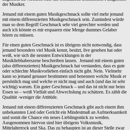
der Musiker.
Jemand mit einem guten Musikgeschmack sollte viel mehr jemand
mit einem differenzierten Musikgeschmack sein. Zumindest würde
man so dem Begriff Geschmack sehr viel gerechter werden und
auch ich könnte es mir erspaaren eine Menge dummes Gelaber
hören zu müssen.
Für einen guten Geschmack ist es übrigens nicht notwendig, dass
jemand besonders viel Musik kennt, besitzt, live gesehen hat oder
weiß, wie sich die neusten Entwicklungen in der
Musikliebhaberszene beschreiben lassen. Jemand mit einem guten
(also differenzierten) Musikgeschmack hat verstanden, dass es gute
oder schlechte Musikvorlieben einfach nicht gibt. Nein. Vielmehr
kann so jemand genauer bestimmen und benennen welche Musik er
persönlich mag und welche er nicht mag und auch (und das ist sehr
wichtig) warum. Ein guter Geschmack – und das ist nicht nur beim
Essen so – weiß Vielfalt und Abwechslung zu schätzen. Es zählt die
Qualität -weniger die Attitüde.
Jemand mit einem differenzierten Geschmack gibt auch einem ihm
unbekannten Lied oder Gericht ein Mindestmaß an Aufmerksamkeit
und somit die Chance ein neues Lieblingsstück zu werden.
Ausgenommen hiervon sind hier übrigens Volksmusik,
Mittelalterrock und Ska. Das zu behaupten ist an dieser Stelle zwar