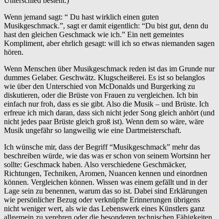
Unterschied besteht.)
Wenn jemand sagt: “ Du hast wirklich einen guten
Musikgeschmack.”, sagt er damit eigentlich: “Du bist gut, denn du
hast den gleichen Geschmack wie ich.” Ein nett gemeintes
Kompliment, aber ehrlich gesagt: will ich so etwas niemanden sagen
hören.
Wenn Menschen über Musikgeschmack reden ist das im Grunde nur
dummes Gelaber. Geschwätz. Klugscheißerei. Es ist so belanglos
wie über den Unterschied von McDonalds und Burgerking zu
diskutieren, oder die Brüste von Frauen zu vergleichen. Ich bin
einfach nur froh, dass es sie gibt. Also die Musik – und Brüste. Ich
erfreue ich mich daran, dass sich nicht jeder Song gleich anhört (und
nicht jedes paar Brüste gleich groß ist). Wenn dem so wäre, wäre
Musik ungefähr so langweilig wie eine Dartmeisterschaft.
Ich wünsche mir, dass der Begriff “Musikgeschmack” mehr das
beschreiben würde, wie das was er schon von seinem Wortsinn her
sollte: Geschmack haben. Also verschiedene Geschmäcker,
Richtungen, Techniken, Aromen, Nuancen kennen und einordnen
können. Vergleichen können. Wissen was einem gefällt und in der
Lage sein zu benennen, warum das so ist. Dabei sind Erklärungen
wie persönlicher Bezug oder verknüpfte Erinnerungen übrigens
nicht weniger wert, als wie das Lebenswerk eines Künstlers ganz
allgemein zu verehren oder die besonderen technischen Fähigkeiten