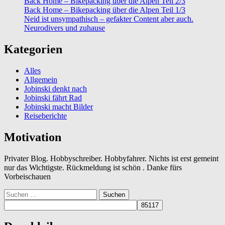
Back Home – Bikepacking über die Alpen Teil 2/3
Back Home – Bikepacking über die Alpen Teil 1/3
Neid ist unsympathisch – gefakter Content aber auch.
Neurodivers und zuhause
Kategorien
Alles
Allgemein
Jobinski denkt nach
Jobinski fährt Rad
Jobinski macht Bilder
Reiseberichte
Motivation
Privater Blog. Hobbyschreiber. Hobbyfahrer. Nichts ist erst gemeint
nur das Wichtigste. Rückmeldung ist schön . Danke fürs
Vorbeischauen
Suchen
nach: