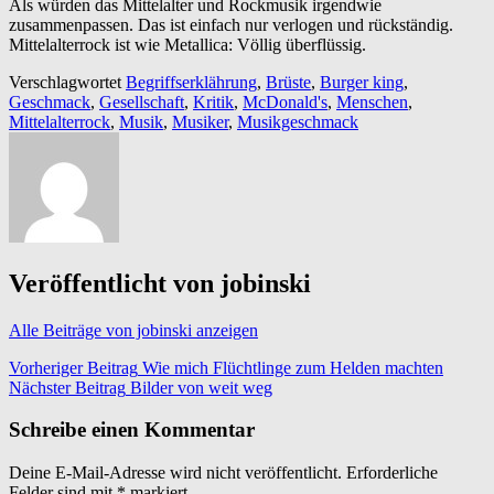
Als würden das Mittelalter und Rockmusik irgendwie
zusammenpassen. Das ist einfach nur verlogen und rückständig.
Mittelalterrock ist wie Metallica: Völlig überflüssig.
Verschlagwortet
Begriffserklährung
,
Brüste
,
Burger king
,
Geschmack
,
Gesellschaft
,
Kritik
,
McDonald's
,
Menschen
,
Mittelalterrock
,
Musik
,
Musiker
,
Musikgeschmack
Veröffentlicht von
jobinski
Alle Beiträge von jobinski anzeigen
Beitragsnavigation
Vorheriger Beitrag
Wie mich Flüchtlinge zum Helden machten
Nächster Beitrag
Bilder von weit weg
Schreibe einen Kommentar
Deine E-Mail-Adresse wird nicht veröffentlicht.
Erforderliche
Felder sind mit
*
markiert